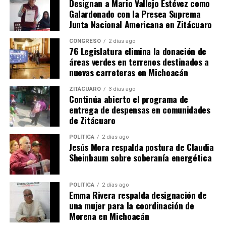
Designan a Mario Vallejo Estévez como
Galardonado con la Presea Suprema
Junta Nacional Americana en Zitácuaro
MiZitácuaro
CONGRESO
2 días ago
76 Legislatura elimina la donación de
áreas verdes en terrenos destinados a
nuevas carreteras en Michoacán
Comparte con:
ZITÁCUARO
3 días ago
Continúa abierto el programa de
entrega de despensas en comunidades
de Zitácuaro
POLÍTICA
2 días ago
Jesús Mora respalda postura de Claudia
Sheinbaum sobre soberanía energética
Me gusta esto:
POLÍTICA
2 días ago
Emma Rivera respalda designación de
una mujer para la coordinación de
Morena en Michoacán