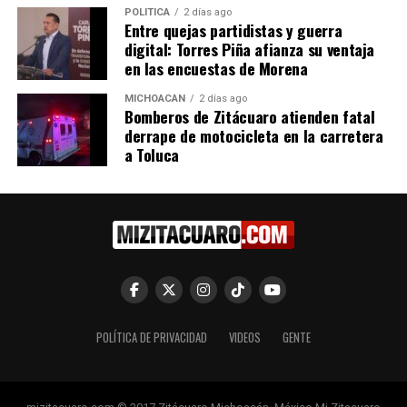
POLÍTICA
2 días ago
Entre quejas partidistas y guerra
digital: Torres Piña afianza su ventaja
Relacionado
en las encuestas de Morena
MICHOACÁN
2 días ago
Bomberos de Zitácuaro atienden fatal
derrape de motocicleta en la carretera
a Toluca
Fernando Ocampo
Fernando Ocampo
encabeza festejos por el Día
encabeza festejos del Día de
de las Madres y el Día del
las Madres y del Niño en la
Niño en Tuzantla
comunidad de El Olivo
11 mayo, 2026
7 mayo, 2026
En "Regionales"
En "Regionales"
POLÍTICA DE PRIVACIDAD
VIDEOS
GENTE
Fernando Ocampo Refuerza
Vínculos Comunitarios con