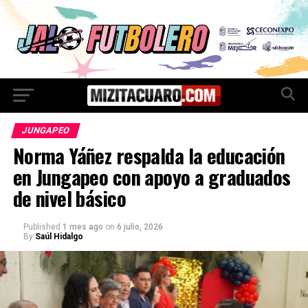
JUNGAPEO
Norma Yáñez respalda la educación
en Jungapeo con apoyo a graduados
de nivel básico
Published
1 mes ago
on
6 julio, 2026
By
Saúl Hidalgo