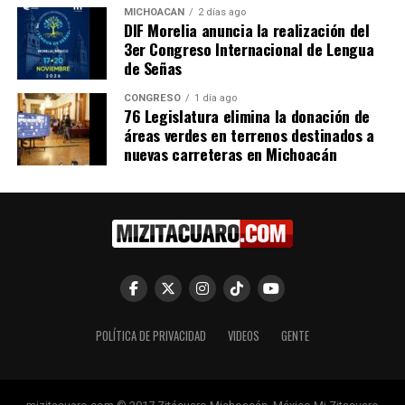
MICHOACÁN
2 días ago
DIF Morelia anuncia la realización del
3er Congreso Internacional de Lengua
Relacionado
de Señas
CONGRESO
1 día ago
76 Legislatura elimina la donación de
áreas verdes en terrenos destinados a
nuevas carreteras en Michoacán
Norma Yáñez corona a
Norma Yañez encabeza el
Danny González como Miss
programa “Jalo a Estudiar,
Gay Jungapeo 2026
Jalo por la Paz” en
14 marzo, 2026
Jungapeo y reafirma su
En "Regionales"
compromiso con la
educación de los jóvenes
2 diciembre, 2025
En "Regionales"
POLÍTICA DE PRIVACIDAD
VIDEOS
GENTE