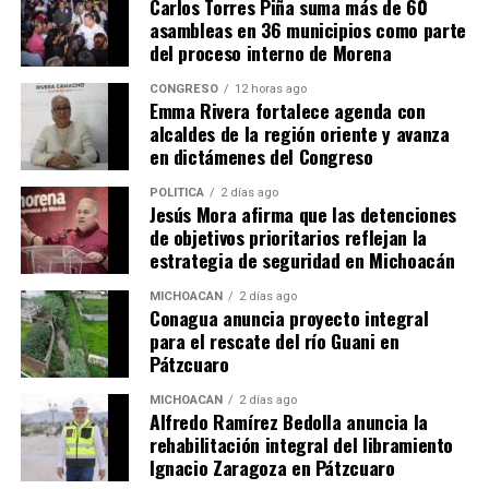
Carlos Torres Piña suma más de 60
asambleas en 36 municipios como parte
del proceso interno de Morena
CONGRESO
12 horas ago
Emma Rivera fortalece agenda con
alcaldes de la región oriente y avanza
Comparte con:
en dictámenes del Congreso
POLÍTICA
2 días ago
Jesús Mora afirma que las detenciones
de objetivos prioritarios reflejan la
estrategia de seguridad en Michoacán
MICHOACÁN
2 días ago
Conagua anuncia proyecto integral
para el rescate del río Guani en
Pátzcuaro
Me gusta esto:
MICHOACÁN
2 días ago
Alfredo Ramírez Bedolla anuncia la
rehabilitación integral del libramiento
Ignacio Zaragoza en Pátzcuaro