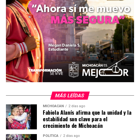
el oficial mayor y la directora del Instituto de los
Jóvenes, Tania Montes, con el objetivo de validar el
esfuerzo conjunto entre los docentes, los estudiantes y
los padres de familia de dicha demarcación.
El gobierno municipal informó que el seguimiento a
estas ceremonias y la coordinación institucional con los
planteles de nivel secundaria forman parte del eje de
desarrollo social de la gestión de Norma Yáñez, cuyo
programa operativo busca mantener la presencia del
sector público en los cierres de ciclo escolar para dar
continuidad a las estrategias de apoyo educativo y
MÁS LEÍDAS
disminuir la deserción escolar en el municipio.
MICHOACÁN
2 días ago
Fabiola Alanís afirma que la unidad y la
MiZitácuaro
.
estabilidad son clave para el
crecimiento de Michoacán
POLÍTICA
2 días ago