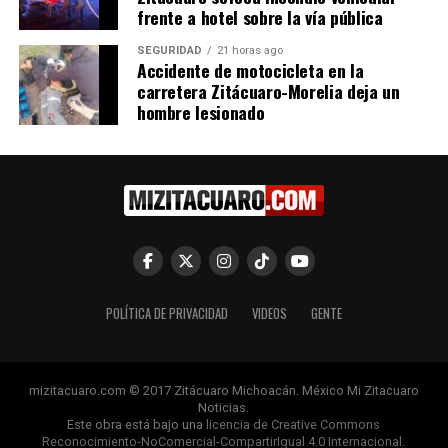
DON'T MISS
frente a hotel sobre la vía pública
Michoacán reitera compromiso en combate a tala
clandestina
SEGURIDAD
21 horas ago
Accidente de motocicleta en la
carretera Zitácuaro-Morelia deja un
hombre lesionado
POLÍTICA DE PRIVACIDAD
VIDEOS
GENTE
mizitacuaro.com © 2017 Zitácuaro Michoacán. México Mi Zitacuaro
Noticias.
Este obra está bajo una
licencia de Creative Commons
Reconocimiento-NoComercial-CompartirIgual 4.0 Internacional
.