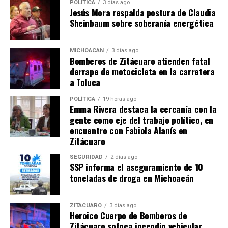
POLÍTICA
3 días ago
la carretera Maravatio-
la carretera Maravatio-
Jesús Mora respalda postura de Claudia
Morelia
Morelia
Sheinbaum sobre soberanía energética
5 marzo, 2014
5 marzo, 2014
En "Seguridad"
En "Seguridad"
MICHOACÁN
3 días ago
Bomberos de Zitácuaro atienden fatal
derrape de motocicleta en la carretera
a Toluca
POLÍTICA
19 horas ago
Accidente vehicular en
Emma Rivera destaca la cercanía con la
Maravatío deja un muerto en
gente como eje del trabajo político, en
calidad de desconocido
encuentro con Fabiola Alanís en
13 mayo, 2013
Zitácuaro
En "Seguridad"
SEGURIDAD
2 días ago
SSP informa el aseguramiento de 10
toneladas de droga en Michoacán
RELATED TOPICS:
UP NEXT
Cuautitlán Izcalli y Tlalnepantla aprueban firma de
ZITÁCUARO
3 días ago
Convenio de Mando Único
Heroico Cuerpo de Bomberos de
Zitácuaro sofoca incendio vehicular