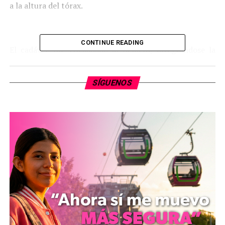
a la altura del tórax.
CONTINUE READING
El cadáver fue trasladado al Semefo, integrándose la
averiguación previa penal número 140/2013-II.
SÍGUENOS
La esposa del ahora finado manifestó que la mañana del
día lunes 25 de febrero del año en curso salió de su
domicilio con la finalidad de ir a trabajar como albañil y
desde esa fecha no sabia de él, hasta que por medio de
una llamada telefónica anónima le dijeron que su
cónyuge estaba sin vida en el lugar donde
posteriormente se localizó el cuerpo.
Comparte con: