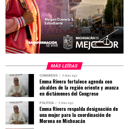
Me gusta esto:
MÁS LEÍDAS
CONGRESO
3 días ago
Emma Rivera fortalece agenda con
alcaldes de la región oriente y avanza
Relacionado
en dictámenes del Congreso
POLÍTICA
3 días ago
Emma Rivera respalda designación de
una mujer para la coordinación de
Morena en Michoacán
Accidente deja un muerto en
Accidente deja un muerto en