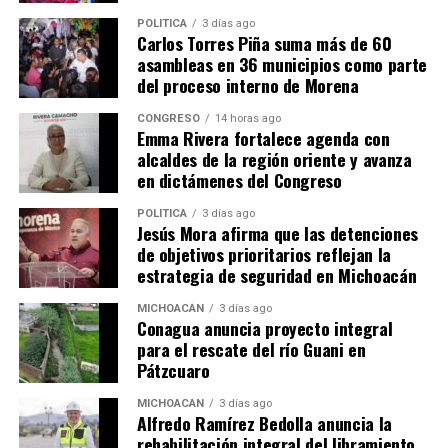
POLÍTICA
3 días ago
Carlos Torres Piña suma más de 60
asambleas en 36 municipios como parte
del proceso interno de Morena
CONGRESO
14 horas ago
Emma Rivera fortalece agenda con
alcaldes de la región oriente y avanza
en dictámenes del Congreso
Me gusta esto:
POLÍTICA
3 días ago
Jesús Mora afirma que las detenciones
de objetivos prioritarios reflejan la
estrategia de seguridad en Michoacán
MICHOACÁN
3 días ago
Conagua anuncia proyecto integral
Relacionado
para el rescate del río Guani en
Pátzcuaro
MICHOACÁN
3 días ago
Alfredo Ramírez Bedolla anuncia la
rehabilitación integral del libramiento