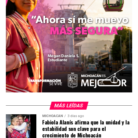
acompañó el traslado para realizar los trámites
correspondientes.
​Los vehículos involucrados en el percance son una
motocicleta marca
Vento, tipo Tornado 250
, colores
negro y rojo, la cual circulaba sin placas; y una
camioneta
Mazda CX-5
, color gris. Sobre la identidad
del conductor de la camioneta, los cuerpos de auxilio
indicaron desconocer los datos, así como la mecánica
precisa de los hechos.
​El servicio concluyó a las 21:56 horas sin que se
reportaran más novedades en la zona del incidente.
​Por mizitacuaro.
MÁS LEÍDAS
MICHOACÁN
3 días ago
Fabiola Alanís afirma que la unidad y la
estabilidad son clave para el
Comparte con:
crecimiento de Michoacán