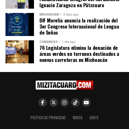
Ignacio Zaragoza en Pátzcuaro
Dos lesionados en choque
Choque entre camioneta y
entre una camioneta y una
motocicleta deja una mujer
MICHOACÁN
3 días ago
motocicleta en Zitácuaro.
lesionada en Zitácuaro
DIF Morelia anuncia la realización del
24 agosto, 2018
22 junio, 2023
3er Congreso Internacional de Lengua
En "Zitácuaro"
En "Seguridad"
de Señas
CONGRESO
1 día ago
76 Legislatura elimina la donación de
áreas verdes en terrenos destinados a
nuevas carreteras en Michoacán
Fallece motociclista al
derrapar su motocicleta en
Avenida Revolución en
Zitácuaro
7 septiembre, 2018
En "Zitácuaro"
RELATED TOPICS:
POLÍTICA DE PRIVACIDAD
VIDEOS
GENTE
UP NEXT