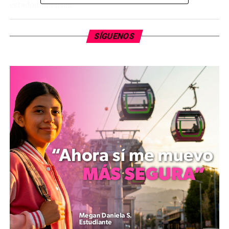
estadounidenses.
El traslado se llevó a cabo bajo estrictas medidas de
SÍGUENOS
seguridad, con agentes designados por el gobierno de
Estados Unidos encargados de su custodia. Este
procedimiento refleja la cooperación bilateral en
materia de justicia y combate al crimen organizado,
según lo estipulado en el tratado internacional.
La FGR no proporcionó detalles adicionales sobre la
organización delictiva ni el estatus actual de otros
involucrados. La extradición refuerza los esfuerzos de
México por cumplir con sus compromisos
internacionales en la lucha contra el narcotráfico.
Comparte con: