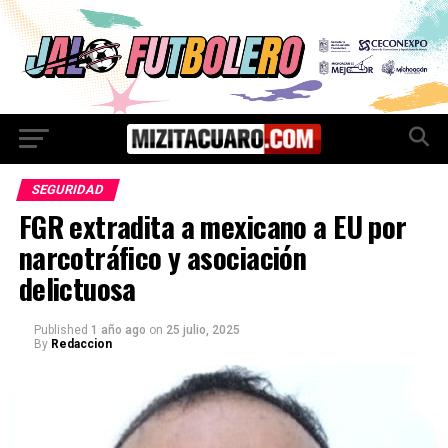
SEGURIDAD
FGR extradita a mexicano a EU por
narcotráfico y asociación
delictuosa
Published
1 año ago
on
25 julio, 2025
By
Redaccion