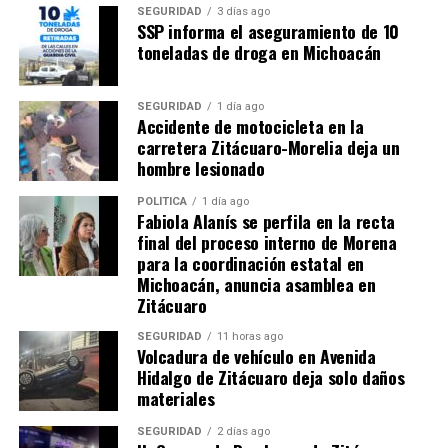
SEGURIDAD
3 días ago
SSP informa el aseguramiento de 10
toneladas de droga en Michoacán
SEGURIDAD
1 día ago
Accidente de motocicleta en la
carretera Zitácuaro-Morelia deja un
hombre lesionado
Me gusta esto:
POLÍTICA
1 día ago
Fabiola Alanís se perfila en la recta
final del proceso interno de Morena
para la coordinación estatal en
Michoacán, anuncia asamblea en
Zitácuaro
Relacionado
SEGURIDAD
11 horas ago
Volcadura de vehículo en Avenida
Hidalgo de Zitácuaro deja solo daños
materiales
SEGURIDAD
2 días ago