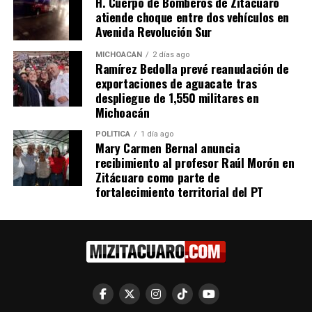
H. Cuerpo de Bomberos de Zitácuaro
FGR DESTRUYE MÁS DE
INCINERAN FGR Y SEMAR
atiende choque entre dos vehículos en
DOS TONELADAS DE
MAS DE 700 KILOS DE
Avenida Revolución Sur
DIVERSOS NARCÓTICOS
COCAÍNA EN MICHOACÁN
6 marzo, 2024
8 septiembre, 2022
En "Seguridad"
En "Seguridad"
MICHOACÁN
2 días ago
Ramírez Bedolla prevé reanudación de
exportaciones de aguacate tras
despliegue de 1,550 militares en
Michoacán
POLÍTICA
1 día ago
Mary Carmen Bernal anuncia
FGR y SEDENA incineran
recibimiento al profesor Raúl Morón en
más de tonelada y media de
Zitácuaro como parte de
diversas drogas en
fortalecimiento territorial del PT
Michoacán
18 febrero, 2022
En "Seguridad"
RELATED TOPICS:
UP NEXT
Vinculan a proceso a Sergio “N” presunto responsable