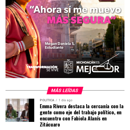
vua.michoacan@fgr.org.mx y los números 4433225920
y 4433225936. Este mecanismo busca fortalecer la
vinculación con la comunidad y las unidades
administrativas de la fiscalía para prevenir el delito.
Esta incineración refleja el compromiso de las
autoridades federales y estatales en la lucha contra el
narcotráfico en Michoacán, un estado afectado por la
actividad de grupos delictivos. La FGR reiteró su llamado
a la ciudadanía para seguir colaborando con denuncias
anónimas, esenciales para desmantelar redes de
distribución de drogas.
MÁS LEÍDAS
(350 palabras)
POLÍTICA
1 día ago
Emma Rivera destaca la cercanía con la
gente como eje del trabajo político, en
Comparte con:
encuentro con Fabiola Alanís en
Zitácuaro