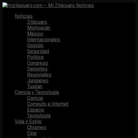
Noticias
Zitácuaro
Michoacán
México
Internacionales
Opinión
Seguridad
Política
Congreso
Deportes
Regionales
Jungapeo
Tuxpan
Ciencia y Tecnología
Ciencia
Computo e Internet
Espacio
Tecnología
Vida y Estilo
Chismes
Cine