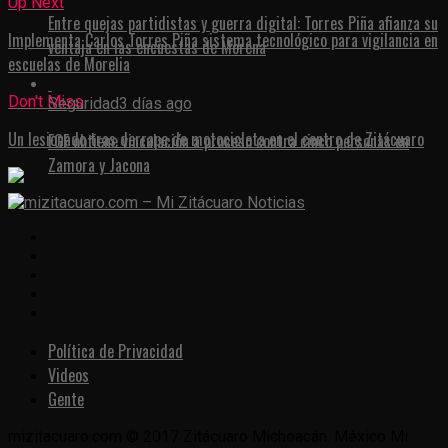
Up Next
Entre quejas partidistas y guerra digital: Torres Piña afianza su
Implementa Carlos Torres Piña sistema tecnológico para vigilancia en
ventaja en las encuestas de Morena
escuelas de Morelia
Don't Miss
Seguridad
3 días ago
Un lesionado tras derrape de motocicleta en el centro de Zitácuaro
FGE obtiene vinculación a proceso contra cinco personas en
Zamora y Jacona
Política de Privacidad
Videos
Gente
mizitacuaro.com © 2017 Zitácuaro Michoacán. México Mi