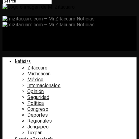
mizitacuaro.com – Mi Zitácuaro
Noticias
Noticias
Zitácuaro
Michoacán
México
Internacionales
Opinión
Seguridad
Política
Congreso
Deportes
Regionales
Jungapeo
Tuxpan