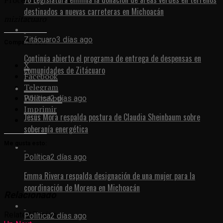
Procedimientos Penales.
destinados a nuevas carreteras en Michoacán
mizitacuaro
Zitácuaro
3 días ago
Comparte con:
Continúa abierto el programa de entrega de despensas en
X
comunidades de Zitácuaro
Facebook
Telegram
WhatsApp
Política
2 días ago
Imprimir
Jesús Mora respalda postura de Claudia Sheinbaum sobre
soberanía energética
Me gusta esto:
Política
2 días ago
Emma Rivera respalda designación de una mujer para la
coordinación de Morena en Michoacán
Relacionado
Related Topics:
Política
2 días ago