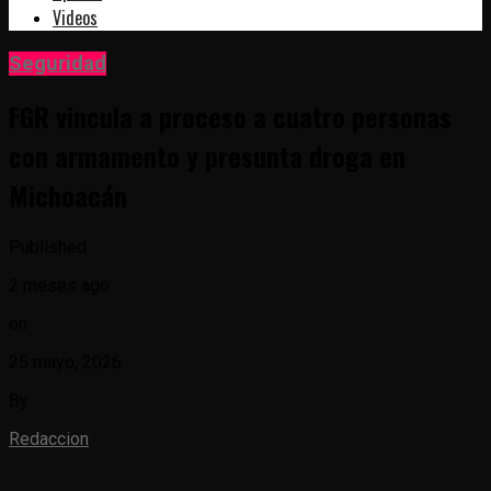
Videos
Seguridad
FGR vincula a proceso a cuatro personas
con armamento y presunta droga en
Michoacán
Published
2 meses ago
on
25 mayo, 2026
By
Redaccion