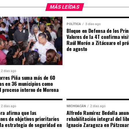
MÁS LEÍDAS
POLÍTICA
3 días ago
Bloque en Defensa de los Prin
Valores de la 4T confirma visi
Raúl Morón a Zitácuaro el pr
de agosto
2 días ago
orres Piña suma más de 60
as en 36 municipios como
l proceso interno de Morena
2 días ago
MICHOACÁN
2 días ago
ra afirma que las
Alfredo Ramírez Bedolla anun
nes de objetivos prioritarios
rehabilitación integral del li
 la estrategia de seguridad en
Ignacio Zaragoza en Pátzcua