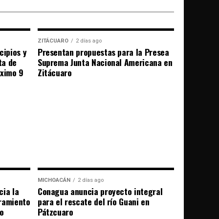
ZITÁCUARO
2 días ago
cipios y
Presentan propuestas para la Presea
ta de
Suprema Junta Nacional Americana en
óximo 9
Zitácuaro
MICHOACÁN
2 días ago
cia la
Conagua anuncia proyecto integral
bramiento
para el rescate del río Guani en
ro
Pátzcuaro