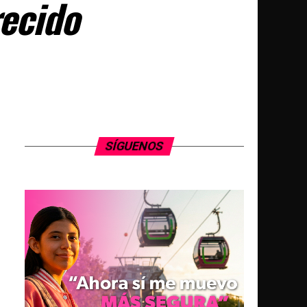
recido
SÍGUENOS