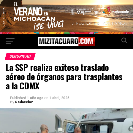
SEGURIDAD
La SSP realiza exitoso traslado
aéreo de órganos para trasplantes
a la CDMX
Published
1 año ago
on
1 abril, 2025
By
Redaccion