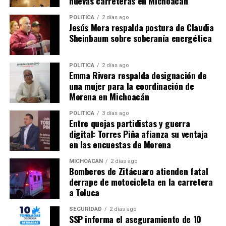
nuevas carreteras en Michoacán
y de seguridad por mejorar la atención médica y salvar
vidas.
POLÍTICA
2 días ago
Jesús Mora respalda postura de Claudia
Sheinbaum sobre soberanía energética
Comparte con:
POLÍTICA
2 días ago
Emma Rivera respalda designación de
una mujer para la coordinación de
Morena en Michoacán
POLÍTICA
3 días ago
Entre quejas partidistas y guerra
digital: Torres Piña afianza su ventaja
en las encuestas de Morena
MICHOACÁN
2 días ago
Me gusta esto:
Bomberos de Zitácuaro atienden fatal
derrape de motocicleta en la carretera
a Toluca
SEGURIDAD
2 días ago
SSP informa el aseguramiento de 10