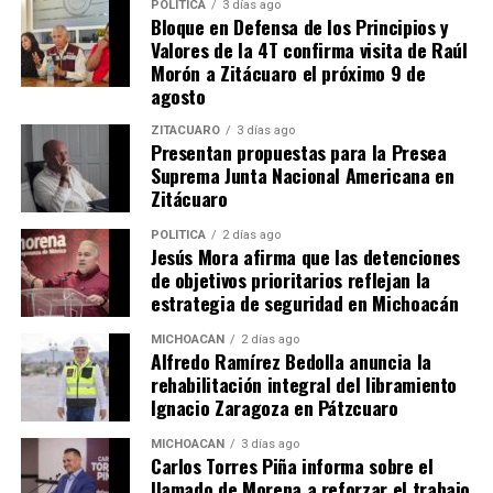
POLÍTICA
3 días ago
Bloque en Defensa de los Principios y
vida respondía al nombre de Josué Francisco Mellado
Valores de la 4T confirma visita de Raúl
Cabrera, de 28 años de edad, originario de Ciudad
Morón a Zitácuaro el próximo 9 de
Madero, Tamaulipas, y vecino de esta ciudad, con
agosto
domicilio en la colonia centro, así mismo manifiesto
que la última vez que lo vio con vida fue el día de ayer
ZITÁCUARO
3 días ago
Presentan propuestas para la Presea
aproximadamente a las 14:00 horas, cuando salió del
Suprema Junta Nacional Americana en
domicilio.
Zitácuaro
POLÍTICA
2 días ago
Jesús Mora afirma que las detenciones
Comparte con:
de objetivos prioritarios reflejan la
estrategia de seguridad en Michoacán
MICHOACÁN
2 días ago
Alfredo Ramírez Bedolla anuncia la
rehabilitación integral del libramiento
Ignacio Zaragoza en Pátzcuaro
MICHOACÁN
3 días ago
Carlos Torres Piña informa sobre el
llamado de Morena a reforzar el trabajo