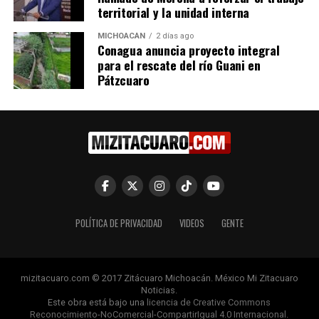
territorial y la unidad interna
Me gusta esto:
MICHOACÁN
2 días ago
Conagua anuncia proyecto integral
para el rescate del río Guani en
Pátzcuaro
RELATED TOPICS:
UP NEXT
Encuentran en carretera de Ciudad Hidalgo a un hombre
muerto de un balazo en la cabeza
DON'T MISS
Joven de 16 años de edad muere en accidente en Tuxpan
POLÍTICA DE PRIVACIDAD
VIDEOS
GENTE
mizitacuaro.com © 2017 Zitácuaro Michoacán. México Mi Zitacuaro
Noticias.
Este obra está bajo una
licencia de Creative Commons
Reconocimiento-NoComercial-CompartirIgual 4.0 Internacional
.