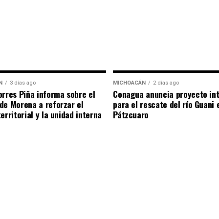
N
3 días ago
MICHOACÁN
2 días ago
orres Piña informa sobre el
Conagua anuncia proyecto int
de Morena a reforzar el
para el rescate del río Guani 
erritorial y la unidad interna
Pátzcuaro