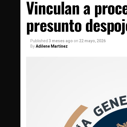
Vinculan a proce
presunto despoj
Published
3 meses ago
on
22 mayo, 2026
By
Adilene Martínez