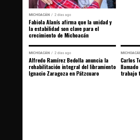
MICHOACÁN
2 días ago
Fabiola Alanís afirma que la unidad y
la estabilidad son clave para el
crecimiento de Michoacán
MICHOACÁN
2 días ago
MICHOACÁ
Alfredo Ramírez Bedolla anuncia la
Carlos T
rehabilitación integral del libramiento
llamado 
Ignacio Zaragoza en Pátzcuaro
trabajo t