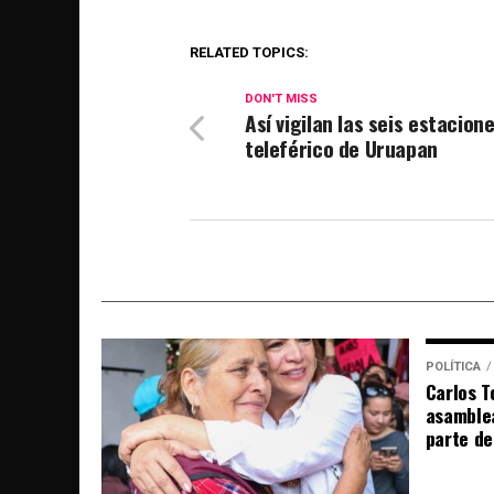
RELATED TOPICS:
DON'T MISS
Así vigilan las seis estacione
teleférico de Uruapan
POLÍTICA
Carlos T
asamble
parte de