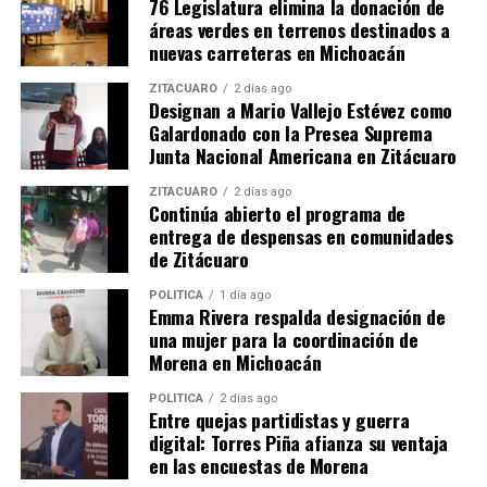
76 Legislatura elimina la donación de
áreas verdes en terrenos destinados a
Comparte con:
nuevas carreteras en Michoacán
ZITÁCUARO
2 días ago
Designan a Mario Vallejo Estévez como
Galardonado con la Presea Suprema
Junta Nacional Americana en Zitácuaro
ZITÁCUARO
2 días ago
Continúa abierto el programa de
entrega de despensas en comunidades
de Zitácuaro
Me gusta esto:
POLÍTICA
1 día ago
Emma Rivera respalda designación de
una mujer para la coordinación de
Morena en Michoacán
POLÍTICA
2 días ago
Entre quejas partidistas y guerra
Relacionado
digital: Torres Piña afianza su ventaja
en las encuestas de Morena