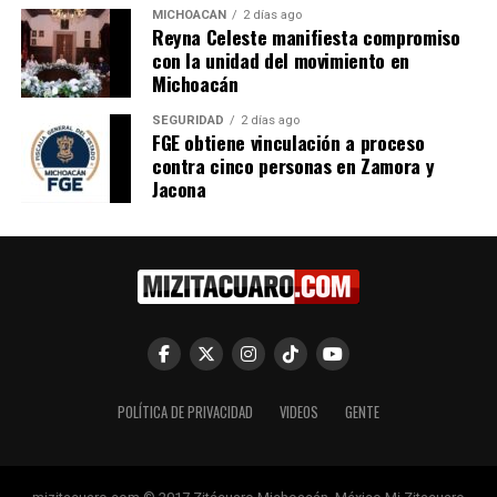
MICHOACÁN
2 días ago
Reyna Celeste manifiesta compromiso
con la unidad del movimiento en
Michoacán
Dos lesionados en choque
Combi se sale de la carretera
entre auto y combi en
en Zitácuaro
SEGURIDAD
2 días ago
Zitácuaro
5 mayo, 2023
FGE obtiene vinculación a proceso
En "Seguridad"
5 agosto, 2023
contra cinco personas en Zamora y
En "Seguridad"
Jacona
Trabajador de empresa
eléctrica sufre accidente por
culpa de combi en Zitácuaro
6 julio, 2023
En "Seguridad"
POLÍTICA DE PRIVACIDAD
VIDEOS
GENTE
RELATED TOPICS: