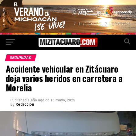
SEGURIDAD
Accidente vehicular en Zitácuaro
deja varios heridos en carretera a
Morelia
Published
1 año ago
on
15 mayo, 2025
By
Redaccion