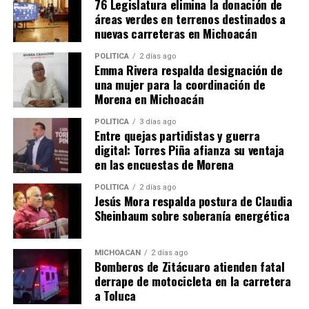
76 Legislatura elimina la donación de
áreas verdes en terrenos destinados a
nuevas carreteras en Michoacán
POLÍTICA
2 días ago
Emma Rivera respalda designación de
una mujer para la coordinación de
Inauguran domo en
Inicia gobierno de Toño
Morena en Michoacán
Telebachillerato de Nicolás
Ixtláhuac domo comunitario
Romero, Zitácuaro
en “La Y Griega”
POLÍTICA
3 días ago
13 septiembre, 2025
18 febrero, 2023
Entre quejas partidistas y guerra
En "Zitácuaro"
En "Zitácuaro"
digital: Torres Piña afianza su ventaja
en las encuestas de Morena
POLÍTICA
2 días ago
Jesús Mora respalda postura de Claudia
Sheinbaum sobre soberanía energética
Inauguran domo en la
primaria Lázaro Cárdenas
MICHOACÁN
2 días ago
Bomberos de Zitácuaro atienden fatal
en Zitácuaro
24 septiembre, 2025
derrape de motocicleta en la carretera
En "Seguridad"
a Toluca