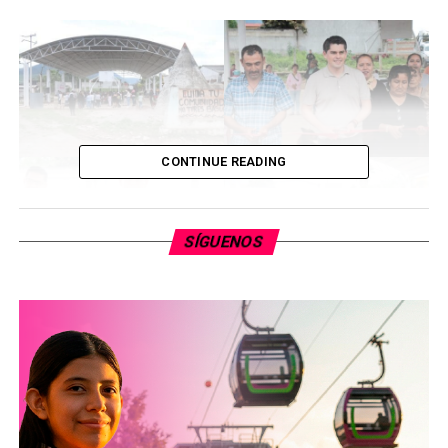
CONTINUE READING
SÍGUENOS
Toño Ixtláhuac refirió que la administración que él
presidente da cumplimiento a las y los vecinos de la esta
demarcación, con esta obra tan esperada y anhelada.
Aseguró que, con participación y organización, seguirán
más acciones en este lugar, durante el periodo del actual
Ayuntamiento.