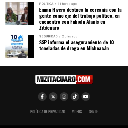
POLÍTICA
11 horas ago
Emma Rivera destaca la cercanía con la
RELATED TOPICS:
ARTICULO DESTACADO
gente como eje del trabajo político, en
encuentro con Fabiola Alanís en
UP NEXT
Logra Toño Ixtláhuac acuerdo para fortalecer oferta
Zitácuaro
educativa a nivel de estudios superiores
SEGURIDAD
2 días ago
SSP informa el aseguramiento de 10
DON'T MISS
Atención a demandas ciudadanas, insignia del gobierno
toneladas de droga en Michoacán
de Toño Ixtláhuac
POLÍTICA DE PRIVACIDAD
VIDEOS
GENTE