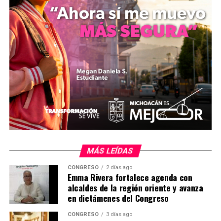
Comparte con:
Me gusta esto:
MÁS LEÍDAS
CONGRESO
2 días ago
Emma Rivera fortalece agenda con
alcaldes de la región oriente y avanza
en dictámenes del Congreso
CONGRESO
3 días ago
Relacionado