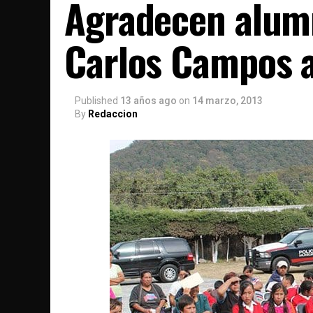
Agradecen alumn
Carlos Campos 
Published
13 años ago
on
14 marzo, 2013
By
Redaccion