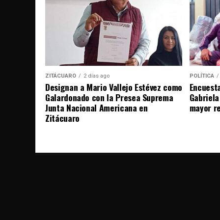
ZITÁCUARO
2 días ago
POLÍTICA
Designan a Mario Vallejo Estévez como
Encuesta
Galardonado con la Presea Suprema
Gabriela
Junta Nacional Americana en
mayor r
Zitácuaro