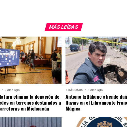
MÁS LEÍDAS
O
2 días ago
ZITÁCUARO
3 días ago
latura elimina la donación de
Antonio Ixtláhuac atiende da
rdes en terrenos destinados a
lluvias en el Libramiento Franc
carreteras en Michoacán
Múgica