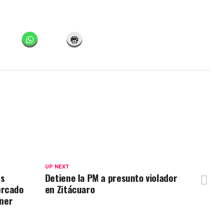
UP NEXT
os
Detiene la PM a presunto violador
ercado
en Zitácuaro
ner