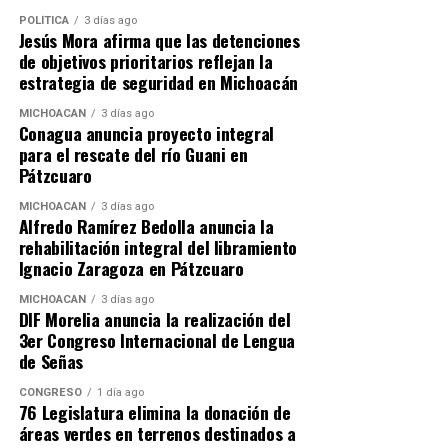
POLÍTICA
3 días ago
Jesús Mora afirma que las detenciones
de objetivos prioritarios reflejan la
estrategia de seguridad en Michoacán
Comparte con:
MICHOACÁN
3 días ago
Conagua anuncia proyecto integral
para el rescate del río Guani en
Pátzcuaro
MICHOACÁN
3 días ago
Alfredo Ramírez Bedolla anuncia la
rehabilitación integral del libramiento
Ignacio Zaragoza en Pátzcuaro
MICHOACÁN
3 días ago
DIF Morelia anuncia la realización del
Me gusta esto:
3er Congreso Internacional de Lengua
de Señas
CONGRESO
1 día ago
76 Legislatura elimina la donación de
áreas verdes en terrenos destinados a
RELATED TOPICS: