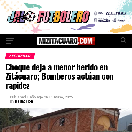
SEGURIDAD
Choque deja a menor herido en
Zitácuaro; Bomberos actúan con
rapidez
Published
1 año ago
on
11 mayo, 2025
By
Redaccion