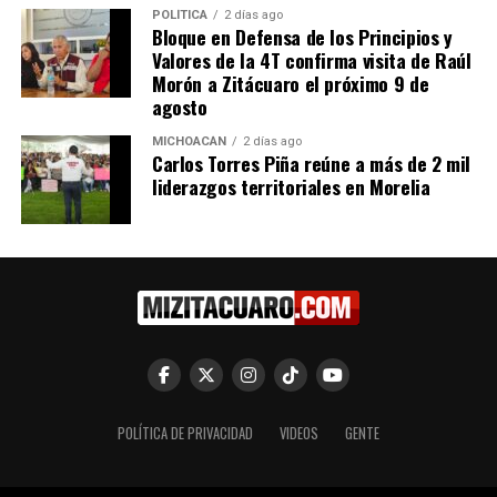
POLÍTICA
2 días ago
rescatan a menor con objeto
lesionado tras derrapar en
Bloque en Defensa de los Principios y
atorado en la nariz
su motocicleta en Zitácuaro
Valores de la 4T confirma visita de Raúl
6 octubre, 2023
26 junio, 2023
Morón a Zitácuaro el próximo 9 de
En "Seguridad"
En "Seguridad"
agosto
MICHOACÁN
2 días ago
Carlos Torres Piña reúne a más de 2 mil
liderazgos territoriales en Morelia
Accidente Vehicular en
Zitácuaro: Bomberos
Atienden Incidente sin
Lesiones Graves
12 octubre, 2024
En "Seguridad"
RELATED TOPICS:
POLÍTICA DE PRIVACIDAD
VIDEOS
GENTE
UP NEXT
SSP detiene a hombre en plantío de mariguana y