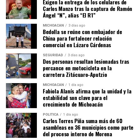
Exigen la entrega de los celulares de
Carlos Manzo tras la captura de Ramón
Ángel “N”, alias “El R1”
MICHOACÁN
3 días ago
Bedolla se reúne con embajador de
China para fortalecer relación
comercial en Lázaro Cárdenas
Me gusta esto:
SEGURIDAD
3 días ago
Dos personas resultan lesionadas tras
percance en motocicleta en la
carretera Zitácuaro-Aputzio
MICHOACÁN
1 día ago
Fabiola Alanís afirma que la unidad y la
estabilidad son clave para el
Relacionado
crecimiento de Michoacán
POLÍTICA
1 día ago
Carlos Torres Piña suma más de 60
asambleas en 36 municipios como parte
del proceso interno de Morena
Bomberos de Zitácuaro
Menor de edad resulta