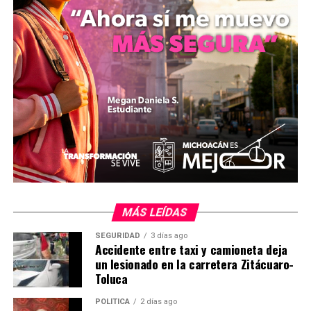
El cuerpo de Bomberos de Zitácuaro reiteró su
compromiso con la seguridad de la ciudadanía,
recordando a la población los números de emergencia
disponibles para reportar cualquier eventualidad:
7151538742, 7151236726 y 7151008419.
La comunidad espera que el menor se recupere pronto
de sus lesiones y que las autoridades investiguen a fondo
las causas de este percance para prevenir futuros
incidentes en la zona. Mientras tanto, los Bomberos de
Zitácuaro continúan listos para responder ante
cualquier emergencia, reafirmando su lema de servicio y
MÁS LEÍDAS
dedicación.
SEGURIDAD
3 días ago
Accidente entre taxi y camioneta deja
un lesionado en la carretera Zitácuaro-
Toluca
Comparte con:
POLÍTICA
2 días ago