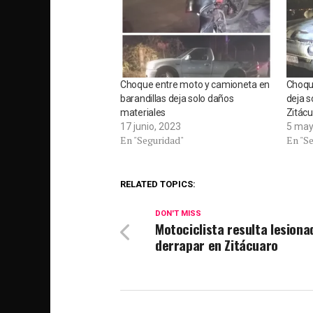
Choque entre moto y camioneta en
Choqu
barandillas deja solo daños
deja s
materiales
Zitác
17 junio, 2023
5 may
En "Seguridad"
En "S
RELATED TOPICS:
DON'T MISS
Motociclista resulta lesiona
derrapar en Zitácuaro