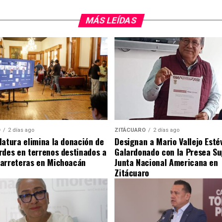
MÁS LEÍDAS
O
2 días ago
ZITÁCUARO
2 días ago
latura elimina la donación de
Designan a Mario Vallejo Est
rdes en terrenos destinados a
Galardonado con la Presea S
carreteras en Michoacán
Junta Nacional Americana en
Zitácuaro