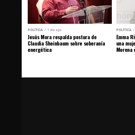
POLÍTICA
1 día ago
POLÍTICA
Jesús Mora respalda postura de
Emma Riv
Claudia Sheinbaum sobre soberanía
una muje
energética
Morena 