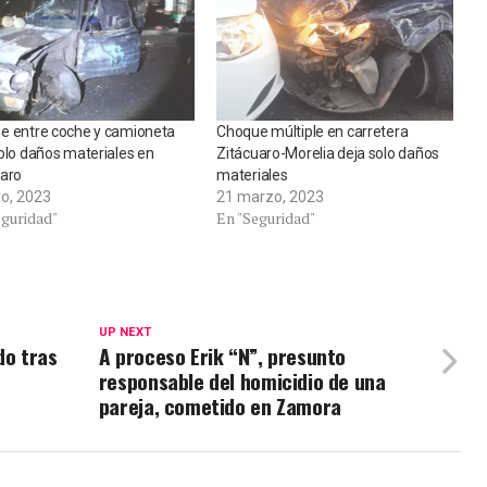
e entre coche y camioneta
Choque múltiple en carretera
olo daños materiales en
Zitácuaro-Morelia deja solo daños
uaro
materiales
o, 2023
21 marzo, 2023
eguridad"
En "Seguridad"
UP NEXT
do tras
A proceso Erik “N”, presunto
responsable del homicidio de una
pareja, cometido en Zamora