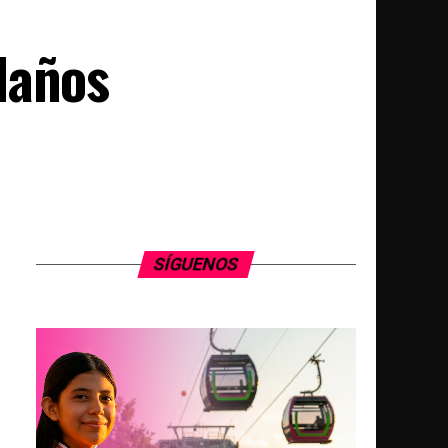
daños
SÍGUENOS