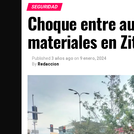
SEGURIDAD
Choque entre au
materiales en Z
Published
3 años ago
on
9 enero, 2024
By
Redaccion