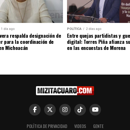
1 día ago
POLÍTICA
2 días ago
era respalda designación de
Entre quejas partidistas y gu
r para la coordinación de
digital: Torres Piña afianza s
en Michoacán
en las encuestas de Morena
POLÍTICA DE PRIVACIDAD
VIDEOS
GENTE