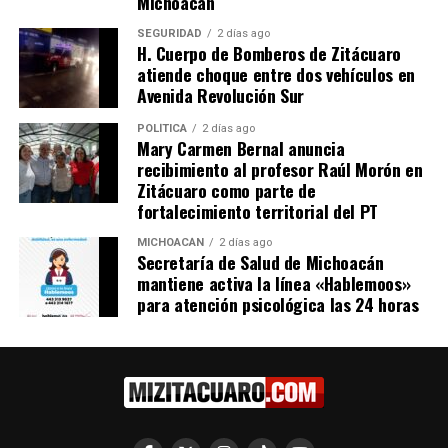
Michoacán
SEGURIDAD
2 días ago
H. Cuerpo de Bomberos de Zitácuaro
atiende choque entre dos vehículos en
Avenida Revolución Sur
Muere joven al chocar su
cuatrimoto contra un auto
POLÍTICA
2 días ago
en Zitácuaro
Mary Carmen Bernal anuncia
11 diciembre, 2013
recibimiento al profesor Raúl Morón en
En "Seguridad"
Zitácuaro como parte de
fortalecimiento territorial del PT
RELATED TOPICS:
MICHOACÁN
2 días ago
Secretaría de Salud de Michoacán
UP NEXT
mantiene activa la línea «Hablemoos»
Incendio consume vivienda y vehículo en la tenencia de
para atención psicológica las 24 horas
Zirahuato de los Bernal
DON'T MISS
Instituto de formación policial y Consejo contra la
discriminación acuerdan capacitación en derechos
humanos