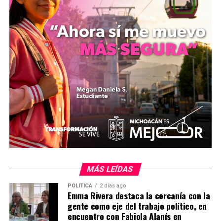
la persona que operaba la cuatrimoto declinó
proporcionar sus datos generales a las autoridades en el
lugar.
​El servicio concluyó a las 15:58 horas tras el traslado de
la víctima y el abanderamiento de la zona por parte de
los elementos de emergencia.
mizitacuaro
Comparte con:
MÁS LEÍDAS
POLÍTICA
2 días ago
Emma Rivera destaca la cercanía con la
gente como eje del trabajo político, en
encuentro con Fabiola Alanís en