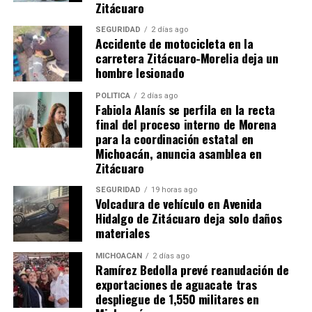
Zitácuaro
Me gusta esto:
SEGURIDAD
2 días ago
Accidente de motocicleta en la
carretera Zitácuaro-Morelia deja un
hombre lesionado
POLÍTICA
2 días ago
Fabiola Alanís se perfila en la recta
final del proceso interno de Morena
Relacionado
para la coordinación estatal en
Michoacán, anuncia asamblea en
Zitácuaro
SEGURIDAD
19 horas ago
Volcadura de vehículo en Avenida
Hidalgo de Zitácuaro deja solo daños
Accidente en cuatrimoto
Pierde el control de su
materiales
deja 3 personas con severas
cuatrimoto y derrapa en la
lesiones en Zitácuaro
carretera Morelia –
MICHOACÁN
2 días ago
8 enero, 2022
Zitácuaro
Ramírez Bedolla prevé reanudación de
En "Seguridad"
25 marzo, 2018
exportaciones de aguacate tras
En "Zitácuaro"
despliegue de 1,550 militares en