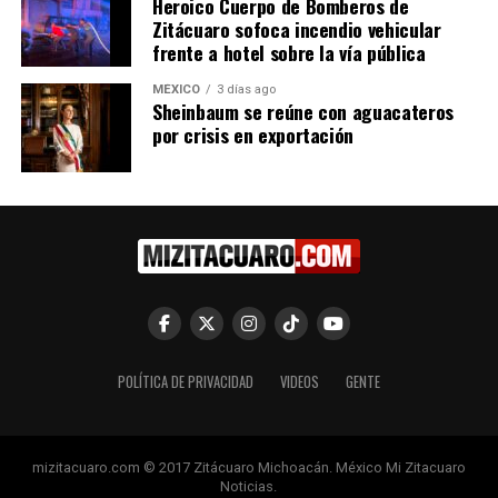
Heroico Cuerpo de Bomberos de
Zitácuaro sofoca incendio vehicular
frente a hotel sobre la vía pública
MÉXICO
3 días ago
Me gusta esto:
Sheinbaum se reúne con aguacateros
por crisis en exportación
Relacionado
POLÍTICA DE PRIVACIDAD
VIDEOS
GENTE
Academia de música
Alistan concierto de Bell
Rigoletto de Zitácuaro
Canto y Semana del Adulto
realiza demostración de
Mayor en Casa de Cultura de
mizitacuaro.com © 2017 Zitácuaro Michoacán. México Mi Zitacuaro
alumnos
Zitácuaro
Noticias.
24 octubre, 2023
7 agosto, 2016