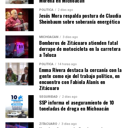
Morena en Michoacán
Pichardo. La entrada será libre y la hora de inicio será a
las
8:30 p.m.
POLÍTICA
2 días ago
Jesús Mora respalda postura de Claudia
Es importante señalar que el Coro Monumental “AMICI”
Sheinbaum sobre soberanía energética
es un proyecto financiado por la familia Medina que fue
creado hace dos años para brindar un espacio a las
MICHOACÁN
3 días ago
personas amantes del canto para recrearse en este arte.
Bomberos de Zitácuaro atienden fatal
derrape de motocicleta en la carretera
Finalmente invitó a los ciudadanos a participar y
a Toluca
disfrutar de estos eventos: ¡No te pierdas estos dos
POLÍTICA
14 horas ago
maravillosos eventos musicales!
Emma Rivera destaca la cercanía con la
gente como eje del trabajo político, en
encuentro con Fabiola Alanís en
Zitácuaro
Comparte con:
SEGURIDAD
2 días ago
SSP informa el aseguramiento de 10
toneladas de droga en Michoacán
ZITÁCUARO
3 días ago