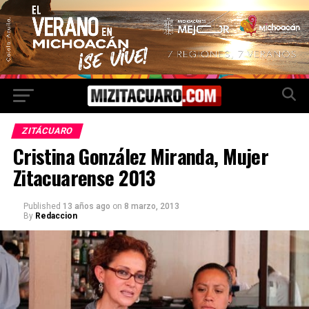
ZITÁCUARO
Cristina González Miranda, Mujer
Zitacuarense 2013
Published
13 años ago
on
8 marzo, 2013
By
Redaccion