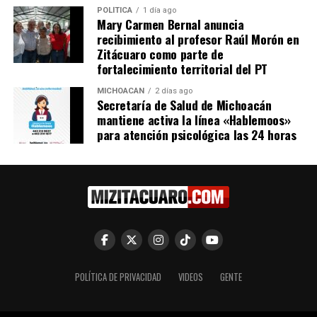
diferentes ámbitos.
POLÍTICA
1 día ago
Mary Carmen Bernal anuncia
recibimiento al profesor Raúl Morón en
El Dr. Francisco Javier González Rentería, miembro de
Zitácuaro como parte de
este comité también aludió que la galardonada ha ido
fortalecimiento territorial del PT
más allá de su labor cotidiana, preocupada por las
mujeres menores que son víctimas de maltrato y
MICHOACÁN
2 días ago
Secretaría de Salud de Michoacán
teniendo siempre abiertas las puertas para ayudarlas.
mantiene activa la línea «Hablemoos»
para atención psicológica las 24 horas
En esta rueda de prensa estuvieron también presentes
los miembros del Comité Mujer Salud y Desarrollo: la
visitadora regional de Zitácuaro, Lizbeth Itzel Andrade
Ramírez y la Profra. Hortensia García.
Comparte con:
POLÍTICA DE PRIVACIDAD
VIDEOS
GENTE