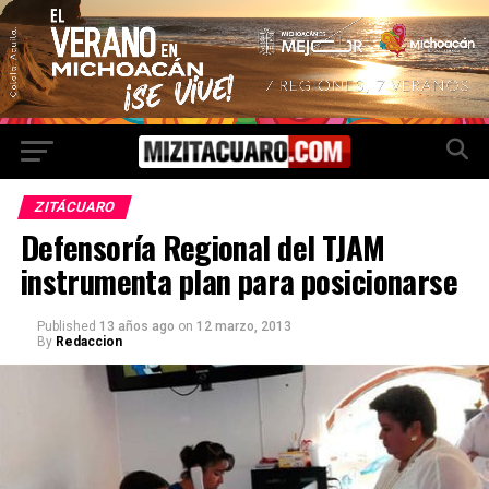
ZITÁCUARO
Defensoría Regional del TJAM
instrumenta plan para posicionarse
Published
13 años ago
on
12 marzo, 2013
By
Redaccion