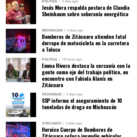
Hoy en día se posicionan entre la población, cada vez
POLÍTICA
2 días ago
Jesús Mora respalda postura de Claudia
son más los ciudadanos que acuden con ellos a
Sheinbaum sobre soberanía energética
interponer una demanda por algún abuso de la
autoridad.
MICHOACÁN
3 días ago
Bomberos de Zitácuaro atienden fatal
derrape de motocicleta en la carretera
a Toluca
POLÍTICA
14 horas ago
Emma Rivera destaca la cercanía con la
gente como eje del trabajo político, en
encuentro con Fabiola Alanís en
Zitácuaro
SEGURIDAD
2 días ago
Comparte con:
SSP informa el aseguramiento de 10
toneladas de droga en Michoacán
ZITÁCUARO
3 días ago
Heroico Cuerpo de Bomberos de
Zitácuaro sofoca incendio vehicular