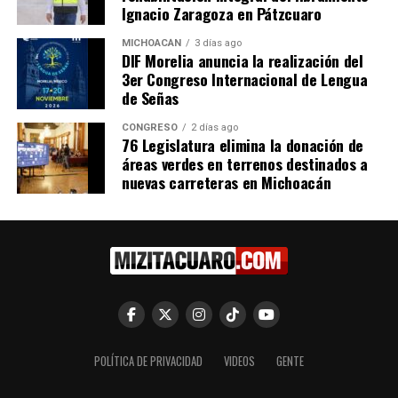
Ignacio Zaragoza en Pátzcuaro
MICHOACÁN
3 días ago
Detiene SSP a uno en
Detenidos 3 presuntos
DIF Morelia anuncia la realización del
posesión de arma de fuego,
integrantes de célula
3er Congreso Internacional de Lengua
en Apatzingán
delincuencial en operativos
de Señas
13 agosto, 2020
interinstitucionales en
En "Seguridad"
Acahuato
CONGRESO
2 días ago
14 abril, 2023
76 Legislatura elimina la donación de
En "Seguridad"
áreas verdes en terrenos destinados a
nuevas carreteras en Michoacán
Aseguran dos vehículos tras
ataque armado contra
policías en Apatzingán
12 septiembre, 2025
En "Seguridad"
POLÍTICA DE PRIVACIDAD
VIDEOS
GENTE