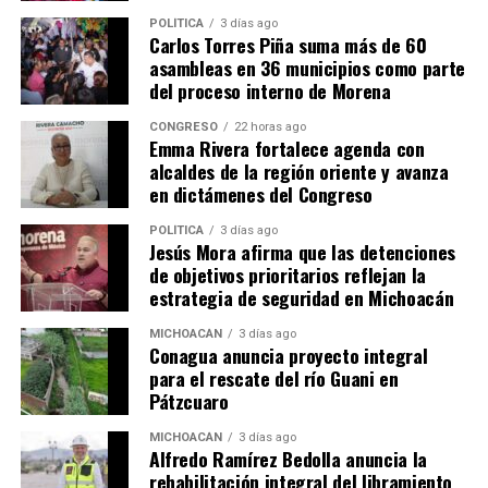
Comparte con:
POLÍTICA
3 días ago
Carlos Torres Piña suma más de 60
asambleas en 36 municipios como parte
del proceso interno de Morena
CONGRESO
22 horas ago
Emma Rivera fortalece agenda con
alcaldes de la región oriente y avanza
en dictámenes del Congreso
POLÍTICA
3 días ago
Me gusta esto:
Jesús Mora afirma que las detenciones
de objetivos prioritarios reflejan la
estrategia de seguridad en Michoacán
MICHOACÁN
3 días ago
Conagua anuncia proyecto integral
para el rescate del río Guani en
Pátzcuaro
Relacionado
MICHOACÁN
3 días ago
Alfredo Ramírez Bedolla anuncia la
rehabilitación integral del libramiento