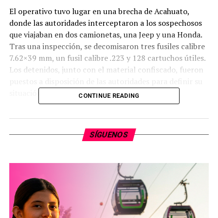
El operativo tuvo lugar en una brecha de Acahuato,
donde las autoridades interceptaron a los sospechosos
que viajaban en dos camionetas, una Jeep y una Honda.
Tras una inspección, se decomisaron tres fusiles calibre
7.62×39 mm, un fusil calibre .223 y 128 cartuchos útiles.
Los detenidos, junto con el material confiscado, fueron
puestos a disposición de las autoridades para definir su
situación legal.
CONTINUE READING
La SSP señaló que estas acciones son parte de una
estrategia conjunta con fuerzas federales para combatir
SÍGUENOS
el tráfico de armas, el narcotráfico y otras actividades
delictivas en regiones de alta incidencia criminal en
Michoacán. La operación en Acahuato refuerza los
esfuerzos para desmantelar grupos delictivos que
operan en Tierra Caliente, una zona marcada por la
violencia en el estado.
Las autoridades destacaron su compromiso de mantener