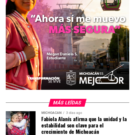
una presencia constante en la región para garantizar la
seguridad de los habitantes. Este operativo se suma a las
acciones continuas en Apatzingán y sus alrededores,
donde la incidencia delictiva ha sido un desafío
persistente. Las investigaciones en curso determinarán
los cargos que enfrentarán los cuatro detenidos.
La SSP y Sedena reafirmaron su colaboración para
fortalecer la seguridad en Michoacán, con un enfoque
en la prevención y el combate a la delincuencia
organizada. Las autoridades no proporcionaron más
detalles sobre la identidad de los detenidos ni sobre
posibles vínculos con grupos criminales, pendingientes
de los resultados de las indagatorias.
MÁS LEÍDAS
Palabras: 305
MICHOACÁN
3 días ago
Fabiola Alanís afirma que la unidad y la
estabilidad son clave para el
crecimiento de Michoacán