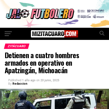
ZITÁCUARO
Detienen a cuatro hombres
armados en operativo en
Apatzingán, Michoacán
Published
1 año ago
on
20 junio, 2025
By
Redaccion