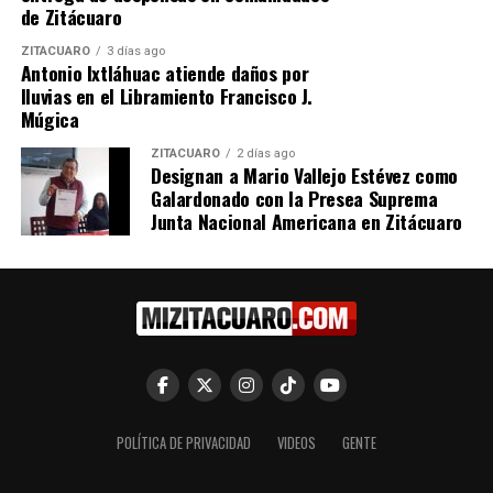
de Zitácuaro
ZITÁCUARO
3 días ago
Antonio Ixtláhuac atiende daños por
lluvias en el Libramiento Francisco J.
Múgica
ZITÁCUARO
2 días ago
Designan a Mario Vallejo Estévez como
Galardonado con la Presea Suprema
Junta Nacional Americana en Zitácuaro
POLÍTICA DE PRIVACIDAD
VIDEOS
GENTE