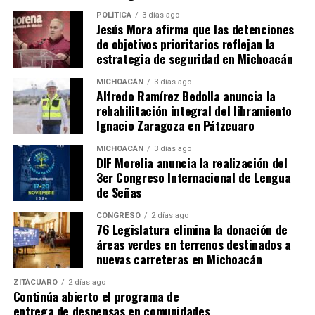
POLÍTICA
3 días ago
RELATED TOPICS:
Jesús Mora afirma que las detenciones
de objetivos prioritarios reflejan la
UP NEXT
Fuerzas de seguridad detienen a tres personas con
estrategia de seguridad en Michoacán
armamento en Nuevo Parangaricutiro
MICHOACÁN
3 días ago
Alfredo Ramírez Bedolla anuncia la
DON'T MISS
FGE demuestra culpabilidad de tres hombres por
rehabilitación integral del libramiento
homicidio en Tiquicheo
Ignacio Zaragoza en Pátzcuaro
MICHOACÁN
3 días ago
DIF Morelia anuncia la realización del
3er Congreso Internacional de Lengua
de Señas
CONGRESO
2 días ago
76 Legislatura elimina la donación de
áreas verdes en terrenos destinados a
nuevas carreteras en Michoacán
ZITÁCUARO
2 días ago
Continúa abierto el programa de
entrega de despensas en comunidades