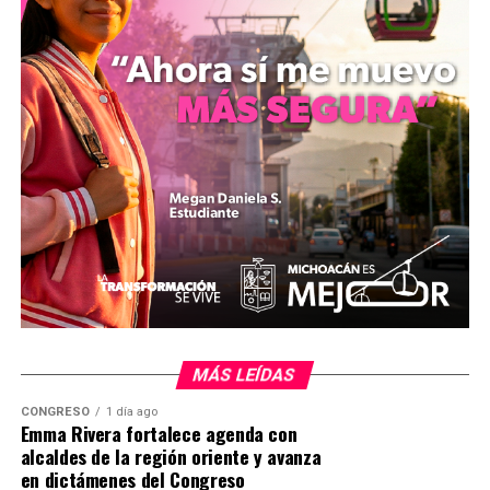
participación de cuatro elementos de la corporación.
mizitacuaro
Comparte con:
MÁS LEÍDAS
Me gusta esto:
CONGRESO
1 día ago
Emma Rivera fortalece agenda con
alcaldes de la región oriente y avanza
en dictámenes del Congreso