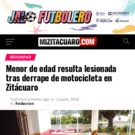
SEGURIDAD
Menor de edad resulta lesionada
tras derrape de motocicleta en
Zitácuaro
Published
2 meses ago
on
12 junio, 2026
By
Redaccion