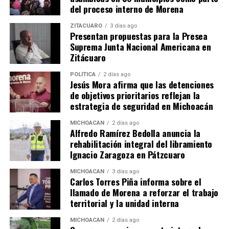
del proceso interno de Morena
ZITÁCUARO
3 días ago
Presentan propuestas para la Presea
Relacionado
Suprema Junta Nacional Americana en
Zitácuaro
POLÍTICA
2 días ago
Jesús Mora afirma que las detenciones
de objetivos prioritarios reflejan la
Accidente Vehicular en
Volcadura vehicular en
estrategia de seguridad en Michoacán
Zitácuaro: Bomberos
Zitácuaro deja a cuatro
Atienden Incidente sin
personas afectadas
MICHOACÁN
2 días ago
Alfredo Ramírez Bedolla anuncia la
Lesiones Graves
9 octubre, 2024
rehabilitación integral del libramiento
En "Seguridad"
12 octubre, 2024
Ignacio Zaragoza en Pátzcuaro
En "Seguridad"
MICHOACÁN
3 días ago
Carlos Torres Piña informa sobre el
llamado de Morena a reforzar el trabajo
territorial y la unidad interna
MICHOACÁN
2 días ago
Niño de 8 años atropellado