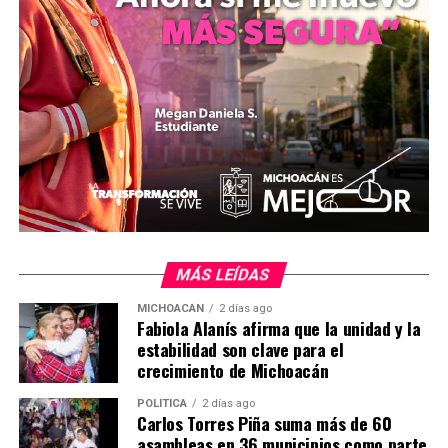
Zitácuaro y subraya la necesidad de extremar
precauciones en el manejo de armas o elementos
relacionados en áreas residenciales. El caso permanece
bajo seguimiento por las autoridades correspondientes.
Comparte con:
MÁS LEÍDAS
MICHOACÁN
2 días ago
Fabiola Alanís afirma que la unidad y la
estabilidad son clave para el
crecimiento de Michoacán
Me gusta esto:
POLÍTICA
2 días ago
Carlos Torres Piña suma más de 60
asambleas en 36 municipios como parte