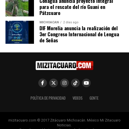
Conagua anuncia proyecto integral
por una camioneta en la
para el rescate del río Guani en
colonia Lázaro Cárdenas
Pátzcuaro
7 octubre, 2023
En "Seguridad"
MICHOACÁN
2 días ago
DIF Morelia anuncia la realización del
3er Congreso Internacional de Lengua
RELATED TOPICS:
ARTICULO DESTACADO
de Señas
UP NEXT
Cinco detenidos tras disturbios en asamblea informativa
en Apatzingán
DON'T MISS
Incendio de pastizal moviliza a bomberos en Zitácuaro
POLÍTICA DE PRIVACIDAD
VIDEOS
GENTE
mizitacuaro.com © 2017 Zitácuaro Michoacán. México Mi Zitacuaro
Noticias.