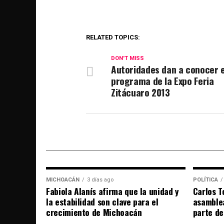
RELATED TOPICS:
DON'T MISS
Autoridades dan a conocer e
programa de la Expo Feria
Zitácuaro 2013
MICHOACÁN
3 días ago
POLÍTICA
Fabiola Alanís afirma que la unidad y
Carlos T
la estabilidad son clave para el
asamble
crecimiento de Michoacán
parte de