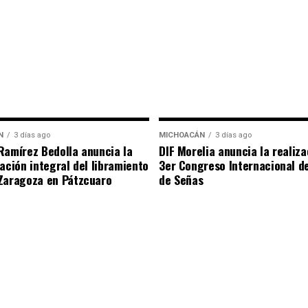
N
3 días ago
MICHOACÁN
3 días ago
Ramírez Bedolla anuncia la
DIF Morelia anuncia la realiza
tación integral del libramiento
3er Congreso Internacional d
Zaragoza en Pátzcuaro
de Señas