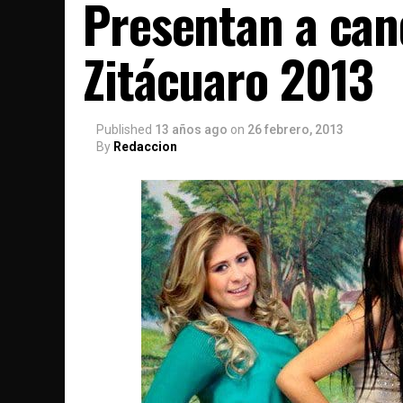
Presentan a can
Zitácuaro 2013
Published
13 años ago
on
26 febrero, 2013
By
Redaccion