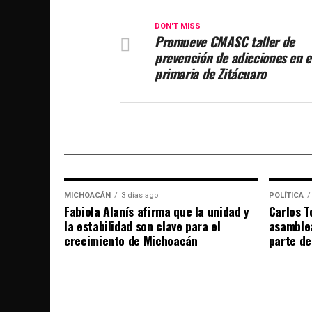
DON'T MISS
Promueve CMASC taller de
prevención de adicciones en e
primaria de Zitácuaro
MICHOACÁN
3 días ago
POLÍTICA
Fabiola Alanís afirma que la unidad y
Carlos T
la estabilidad son clave para el
asamble
crecimiento de Michoacán
parte de