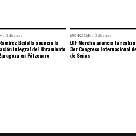
N
3 días ago
MICHOACÁN
3 días ago
Ramírez Bedolla anuncia la
DIF Morelia anuncia la realiza
tación integral del libramiento
3er Congreso Internacional d
Zaragoza en Pátzcuaro
de Señas