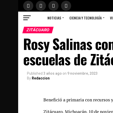
NOTICIAS
CIENCIA Y TECNOLOGÍA
VI
ZITÁCUARO
Rosy Salinas co
escuelas de Zitá
Published
3 años ago
on
9 noviembre, 2023
By
Redaccion
Benefició a primaria con recursos 
Zitácuaro, Michoacán, 10 de novie