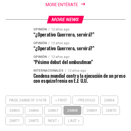
MORE ENTÉRATE
MORE NEWS
OPINIÓN
12 años ago
“¿Operativo Guerrero, servirá?”
OPINIÓN
12 años ago
“¿Operativo Guerrero, servirá?”
OPINIÓN
12 años ago
“Pésimo debut del ombusdman”
INTERNACIONALES
12 años ago
Condena mundial contra la ejecución de un preso
con esquizofrenia en E.E U.U.
PAGE 26868 OF 31678
« FIRST
‹ PREVIOUS
26864
26865
26866
26867
26868
26869
26870
26871
26872
NEXT ›
LAST »