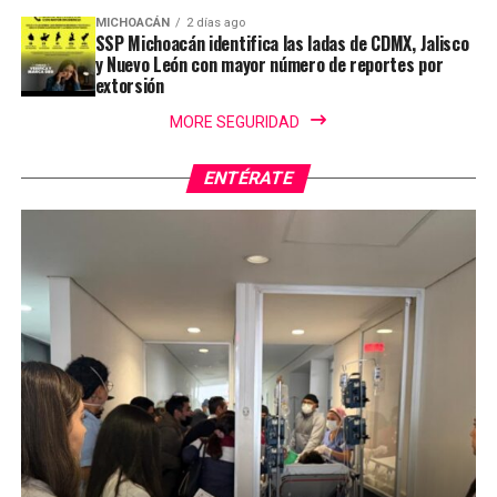
MICHOACÁN
2 días ago
SSP Michoacán identifica las ladas de CDMX, Jalisco
y Nuevo León con mayor número de reportes por
extorsión
MORE SEGURIDAD
ENTÉRATE