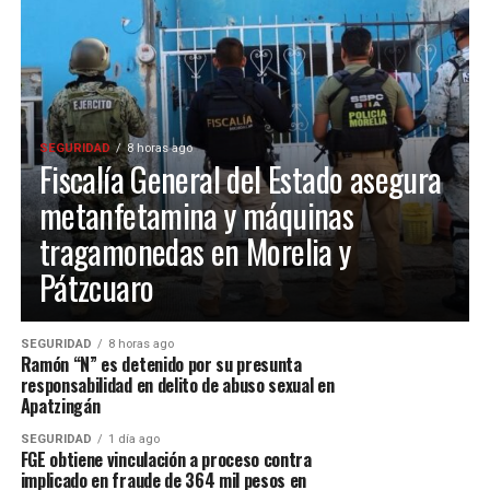
SEGURIDAD
8 horas ago
Fiscalía General del Estado asegura
metanfetamina y máquinas
tragamonedas en Morelia y
Pátzcuaro
SEGURIDAD
8 horas ago
Ramón “N” es detenido por su presunta
responsabilidad en delito de abuso sexual en
Apatzingán
SEGURIDAD
1 día ago
FGE obtiene vinculación a proceso contra
implicado en fraude de 364 mil pesos en