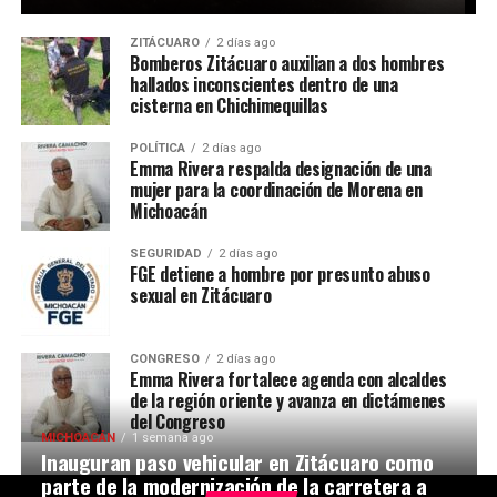
ZITÁCUARO
2 días ago
Bomberos Zitácuaro auxilian a dos hombres
hallados inconscientes dentro de una
cisterna en Chichimequillas
POLÍTICA
2 días ago
Emma Rivera respalda designación de una
mujer para la coordinación de Morena en
Michoacán
SEGURIDAD
2 días ago
FGE detiene a hombre por presunto abuso
sexual en Zitácuaro
CONGRESO
2 días ago
Emma Rivera fortalece agenda con alcaldes
de la región oriente y avanza en dictámenes
del Congreso
MICHOACÁN
1 semana ago
Inauguran paso vehicular en Zitácuaro como
parte de la modernización de la carretera a