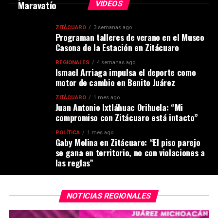
Maravatío
VIDEOS
ZITÁCUARO
3 semanas ago
Programan talleres de verano en el Museo
Casona de la Estación en Zitácuaro
REGIONALES
4 semanas ago
Ismael Arriaga impulsa el deporte como
motor de cambio en Benito Juárez
ZITÁCUARO
1 mes ago
Juan Antonio Ixtláhuac Orihuela: “Mi
compromiso con Zitácuaro está intacto”
POLÍTICA
1 mes ago
Gaby Molina en Zitácuaro: “El piso parejo
se gana en territorio, no con violaciones a
las reglas”
NOTICIAS REGIONALES