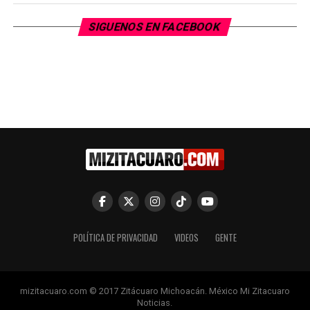
SIGUENOS EN FACEBOOK
POLÍTICA DE PRIVACIDAD
VIDEOS
GENTE
mizitacuaro.com © 2017 Zitácuaro Michoacán. México Mi Zitacuaro
Noticias.