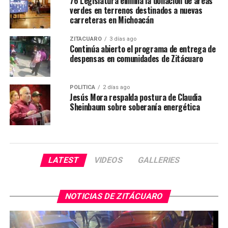
76 Legislatura elimina la donación de áreas
verdes en terrenos destinados a nuevas
carreteras en Michoacán
ZITÁCUARO
3 días ago
Continúa abierto el programa de entrega de
despensas en comunidades de Zitácuaro
POLÍTICA
2 días ago
Jesús Mora respalda postura de Claudia
Sheinbaum sobre soberanía energética
LATEST
VIDEOS
GALLERIES
NOTICIAS DE ZITÁCUARO