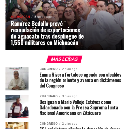
MICHOACÁN
8 horas ago
Ramírez Bedolla prevé
reanudación de exportaciones
de aguacate tras despliegue de
1,550 militares en Michoacán
MÁS LEÍDAS
CONGRESO
2 días ago
Emma Rivera fortalece agenda con alcaldes
de la región oriente y avanza en dictámenes
del Congreso
ZITÁCUARO
3 días ago
Designan a Mario Vallejo Estévez como
Galardonado con la Presea Suprema Junta
Nacional Americana en Zitácuaro
CONGRESO
2 días ago