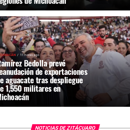
egiones de Michoacán
ICHOACÁN
11 horas ago
amírez Bedolla prevé
eanudación de exportaciones
e aguacate tras despliegue
e 1,550 militares en
ichoacán
SEGURIDAD
11 horas ago
H. Cuerpo de Bo
Zitácuaro atiend
eja
dos vehículos en
Revolución Sur
NOTICIAS DE ZITÁCUARO