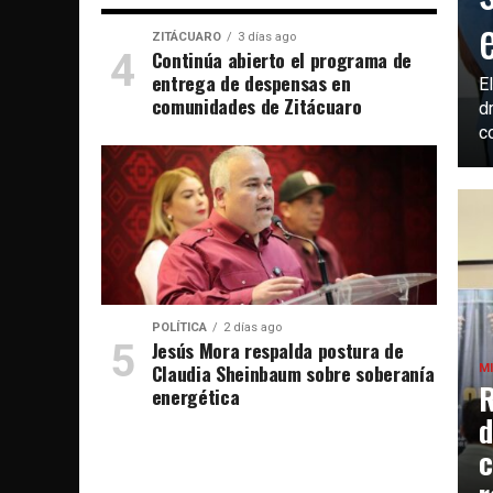
ZITÁCUARO
3 días ago
Continúa abierto el programa de
entrega de despensas en
E
comunidades de Zitácuaro
d
c
POLÍTICA
2 días ago
Jesús Mora respalda postura de
Claudia Sheinbaum sobre soberanía
M
R
energética
d
c