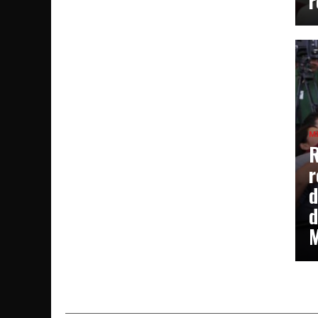
r
M
R
r
d
d
M
SEGURIDAD
7 horas ago
Choque múltiple en la Avenida
Revolución Sur de Zitácuaro d
solo daños materiales