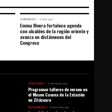
CONGRESO
2 días ago
Emma Rivera fortalece agenda
con alcaldes de la región oriente y
avanza en dictámenes del
Congreso
ZITÁCUARO
3 semanas ago
Programan talleres de verano en
el Museo Casona de la Estación
en Zitácuaro
REGIONALES
4 semanas ago