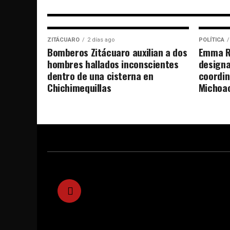
ZITÁCUARO
2 días ago
POLÍTICA
Bomberos Zitácuaro auxilian a dos
Emma R
hombres hallados inconscientes
designa
dentro de una cisterna en
coordin
Chichimequillas
Michoa