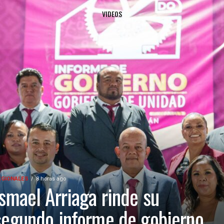
VIDEOS
EGIONALES
8 horas ago
Ismael Arriaga rinde su
segundo informe de gobierno