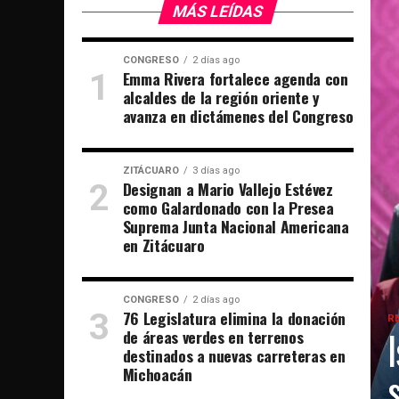
MÁS LEÍDAS
CONGRESO
2 días ago
Emma Rivera fortalece agenda con
alcaldes de la región oriente y
avanza en dictámenes del Congreso
ZITÁCUARO
3 días ago
Designan a Mario Vallejo Estévez
como Galardonado con la Presea
Suprema Junta Nacional Americana
en Zitácuaro
CONGRESO
2 días ago
76 Legislatura elimina la donación
R
de áreas verdes en terrenos
destinados a nuevas carreteras en
Michoacán