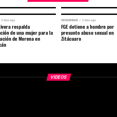
2 días ago
SEGURIDAD
2 días ago
ivera respalda
FGE detiene a hombre por
ción de una mujer para la
presunto abuso sexual en
ación de Morena en
Zitácuaro
cán
VIDEOS