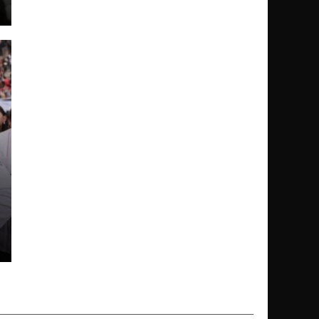
mberos de
e choque entre
 Avenida