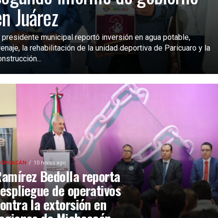
en Juárez
l presidente municipal reportó inversión en agua potable,
renaje, la rehabilitación de la unidad deportiva de Paricuaro y la
onstrucción...
ICHOACÁN
10 horas ago
amírez Bedolla reporta
espliegue de operativos
ontra la extorsión en