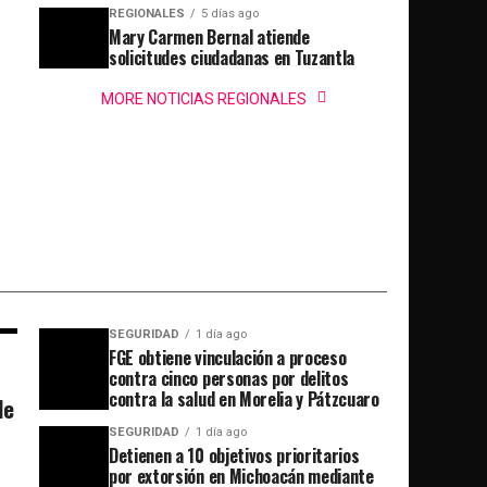
REGIONALES
5 días ago
Mary Carmen Bernal atiende
solicitudes ciudadanas en Tuzantla
MORE NOTICIAS REGIONALES
SEGURIDAD
1 día ago
FGE obtiene vinculación a proceso
contra cinco personas por delitos
contra la salud en Morelia y Pátzcuaro
de
SEGURIDAD
1 día ago
Detienen a 10 objetivos prioritarios
por extorsión en Michoacán mediante