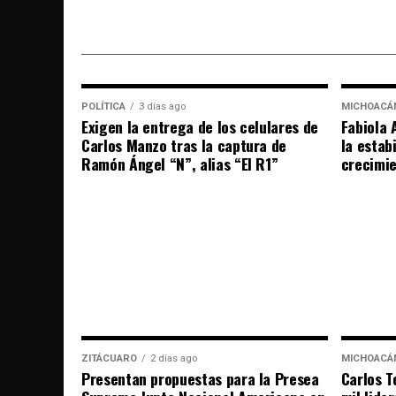
POLÍTICA
3 días ago
MICHOACÁ
Exigen la entrega de los celulares de
Fabiola 
Carlos Manzo tras la captura de
la estab
Ramón Ángel “N”, alias “El R1”
crecimi
ZITÁCUARO
2 días ago
MICHOACÁ
Presentan propuestas para la Presea
Carlos T