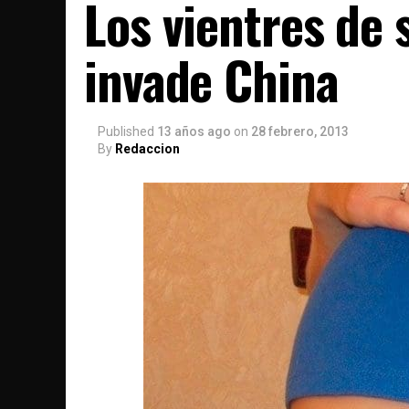
Los vientres de 
invade China
Published
13 años ago
on
28 febrero, 2013
By
Redaccion