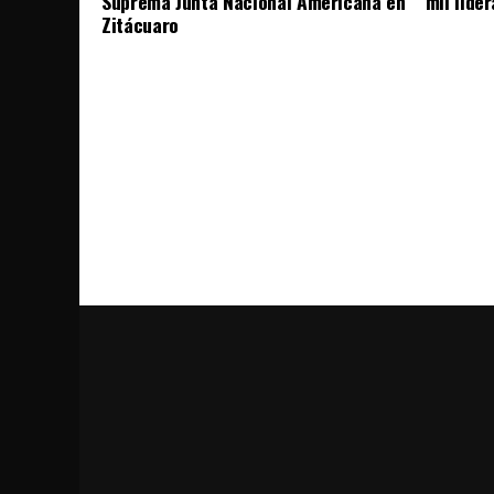
Suprema Junta Nacional Americana en
mil lide
Zitácuaro