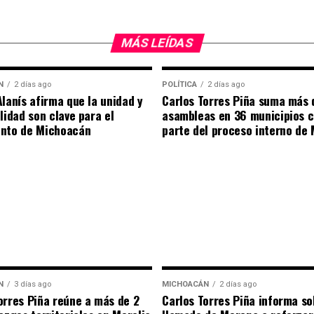
MÁS LEÍDAS
N
2 días ago
POLÍTICA
2 días ago
Alanís afirma que la unidad y
Carlos Torres Piña suma más 
ilidad son clave para el
asambleas en 36 municipios 
ento de Michoacán
parte del proceso interno de
N
3 días ago
MICHOACÁN
2 días ago
orres Piña reúne a más de 2
Carlos Torres Piña informa so