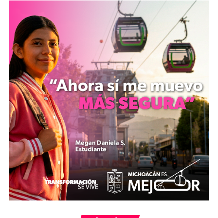
principalmente en los músculos y en el cerebro. Está
formada por tres aminoácidos: L-arginina, glicina y L-
metionina. Nuestro cuerpo puede sintetizar una
pequeña cantidad de creatina diariamente, pero la
mayoría proviene de la dieta y la suplementación¹.
Beneficios para el Rendimiento Físico
Aumento de la Fuerza y Masa Muscular
: La
creatina es conocida por su capacidad para
mejorar la fuerza y el tamaño muscular. Esto se
debe a su papel en la producción de ATP
(adenosina trifosfato), la principal fuente de
energía para las contracciones musculares².
Estudios han demostrado que la suplementación
con creatina puede aumentar significativamente
la fuerza y la masa muscular en comparación con
el entrenamiento sin suplementación³.
Mejora del Rendimiento en Ejercicios de Alta