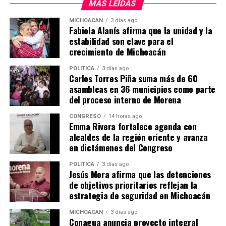
MÁS LEÍDAS
Intensidad
: La creatina es especialmente
efectiva en actividades que requieren ráfagas
MICHOACÁN
3 días ago
Fabiola Alanís afirma que la unidad y la
cortas de energía, como el levantamiento de
estabilidad son clave para el
pesas y los sprints. Esto se debe a su capacidad
crecimiento de Michoacán
para regenerar rápidamente el ATP, permitiendo
a los atletas mantener un alto nivel de
POLÍTICA
3 días ago
Carlos Torres Piña suma más de 60
rendimiento durante más tiempo⁴.
asambleas en 36 municipios como parte
del proceso interno de Morena
Reducción de la Fatiga
: La suplementación con
creatina puede ayudar a reducir la fatiga durante
CONGRESO
14 horas ago
el ejercicio intenso. Esto permite a los atletas
Emma Rivera fortalece agenda con
entrenar más duro y por más tiempo, lo que
alcaldes de la región oriente y avanza
en dictámenes del Congreso
puede llevar a mejoras significativas en el
rendimiento.
POLÍTICA
3 días ago
Jesús Mora afirma que las detenciones
Beneficios para la Salud General
de objetivos prioritarios reflejan la
estrategia de seguridad en Michoacán
Salud Cerebral
: La creatina también juega un
MICHOACÁN
3 días ago
papel importante en la salud del cerebro. Se ha
Conagua anuncia proyecto integral