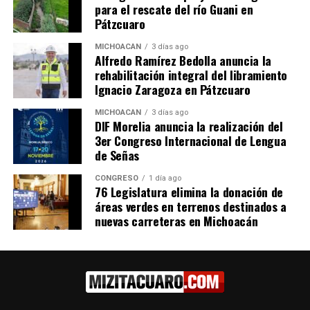
demostrado que puede mejorar la memoria y la
para el rescate del río Guani en
función cognitiva, especialmente en situaciones
Pátzcuaro
de estrés o privación de sueño. Además, algunos
MICHOACÁN
3 días ago
estudios sugieren que la creatina puede tener
Alfredo Ramírez Bedolla anuncia la
efectos neuroprotectores, ayudando a prevenir
rehabilitación integral del libramiento
enfermedades neurodegenerativas.
Ignacio Zaragoza en Pátzcuaro
Prevención de Lesiones
: La creatina puede
MICHOACÁN
3 días ago
ayudar a prevenir lesiones en músculos, huesos,
DIF Morelia anuncia la realización del
3er Congreso Internacional de Lengua
ligamentos y tendones. Esto se debe a su
de Señas
capacidad para mejorar la fuerza y la resistencia
muscular, lo que reduce el riesgo de lesiones
CONGRESO
1 día ago
76 Legislatura elimina la donación de
durante el ejercicio.
áreas verdes en terrenos destinados a
Mejora de la Salud Ósea
: Algunos estudios han
nuevas carreteras en Michoacán
sugerido que la creatina puede mejorar la
densidad ósea, lo que es especialmente
beneficioso para personas mayores o aquellas
con riesgo de osteoporosis.
Consideraciones y Recomendaciones