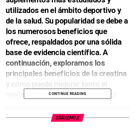
utilizados en el ámbito deportivo y
de la salud. Su popularidad se debe a
los numerosos beneficios que
ofrece, respaldados por una sólida
base de evidencia científica. A
continuación, exploramos los
principales beneficios de la creatina
y cómo puede mejorar tanto el
rendimiento físico como la salud
CONTINUE READING
general.
¿Qué es la Creatina?
SÍGUENOS
La creatina es un compuesto natural que se encuentra