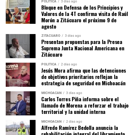
POLÍTICA
3 días ago
latino
Vaccinium myrtillo
, son los frutos en baya de una
Bloque en Defensa de los Principios y
planta arbustiva que crece de forma silvestre.
Valores de la 4T confirma visita de Raúl
Hay
arándanos
rojos y azules, color debido a la presencia
Morón a Zitácuaro el próximo 9 de
agosto
de pigmentos y sustancias antioxidantes como
flavonoides y antocianos. Son frutas poco calóricas,
ZITÁCUARO
3 días ago
astringentes, por el contenido en taninos, y diuréticas
Presentan propuestas para la Presea
Suprema Junta Nacional Americana en
(ácido ascórbico, cafeíco y potasio). Su zumo, con
Zitácuaro
propiedades
antibacterianas
, se ha considerado como
un buen protector de las infecciones que se producen
POLÍTICA
2 días ago
Jesús Mora afirma que las detenciones
en las vías urinarias.
de objetivos prioritarios reflejan la
estrategia de seguridad en Michoacán
Repollo y brécol
MICHOACÁN
3 días ago
Verduras de invierno, con protectoras de la flora
Carlos Torres Piña informa sobre el
bacteriana y, como consecuencia, del aparato digestivo.
llamado de Morena a reforzar el trabajo
Además de vitamina C, folatos, betacarotenos y fibra,
territorial y la unidad interna
contienen isocianatos, que le dan su sabor a estas
MICHOACÁN
2 días ago
verduras de la familia de las crucíferas, consideradas
Alfredo Ramírez Bedolla anuncia la
sustancias protectoras de procesos cancerosos de
rehabilitación integral del libramiento