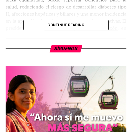
salud, reduciendo el riesgo de desarrollar diabetes tipo
II, afecciones hepáticas y biliares y una menor incidencia
en la aparición de enfermedades neurodegenerativas. El
CONTINUE READING
presidente de la
Fundación Española del Corazón
, en
referencia a un estudio realizado en 2012 a personas
entre 50 y 71 años, ha recordado que el consumo diario
SÍGUENOS
de hasta cuatro tazas de café, se asocia a una mayor
longevidad y una reducción de la mortalidad debida a
enfermedades coronarias.
Aceite de oliva
Es un
aceite
vegetal, extraído de las aceitunas, frutos del
olivo. La calidad se mide por sus características
organolépticas y su contenido en ácidos grasos libres. Es
rico en vitaminas liposubles A, D, E, K. Favorece la
absorción del minerales como el calcio, fósforo y zinc.
Contiene
antioxidantes
naturales como los polifenoles,
tan beneficiosos para combatir el estrés oxidativo de las