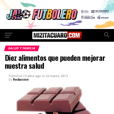
SALUD Y FAMILIA
Diez alimentos que pueden mejorar
nuestra salud
Published
13 años ago
on
22 marzo, 2013
By
Redaccion