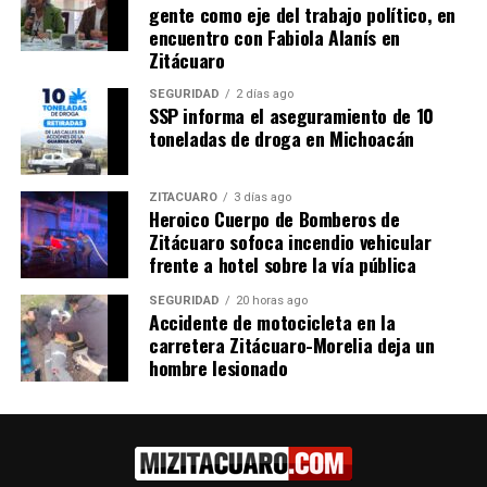
sobreentrenamiento puede ser perjudicial. La
gente como eje del trabajo político, en
OMS recomienda al menos 150 minutos de
encuentro con Fabiola Alanís en
actividad aeróbica moderada por semana para
Zitácuaro
adultos mayores. Sin embargo, la falta de
SEGURIDAD
2 días ago
infraestructura urbana accesible y programas de
SSP informa el aseguramiento de 10
ejercicio personalizados limita su práctica,
toneladas de droga en Michoacán
especialmente en comunidades marginadas.
Bienestar Mental
ZITÁCUARO
3 días ago
Heroico Cuerpo de Bomberos de
El estrés crónico y la salud mental deteriorada
Zitácuaro sofoca incendio vehicular
pueden acelerar el envejecimiento. Estudios en
frente a hotel sobre la vía pública
comunidades longevas, como en Abkhasia, Rusia,
destacan que una “personalidad pro-longeva” —
SEGURIDAD
20 horas ago
Accidente de motocicleta en la
caracterizada por hábitos no tóxicos y actitudes
carretera Zitácuaro-Morelia deja un
positivas— favorece la longevidad. La meditación,
hombre lesionado
el mindfulness y el sueño de calidad son
estrategias respaldadas por investigaciones
recientes, como las publicadas en
Cell Reports
(2021), que vinculan la reducción del estrés con
una mejor función cognitiva. Sin embargo, el