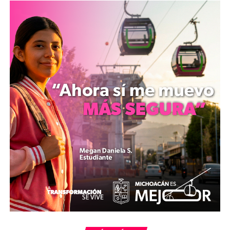
en 2020, según la OMS. Sin embargo, vivir más no
siempre significa vivir mejor. La Década del
Envejecimiento Saludable (2021-2030) de las Naciones
Unidas destaca la importancia de optimizar la salud, la
participación y la seguridad de las personas mayores
para maximizar su bienestar. Los cuatro pilares de la
longevidad, respaldados por investigaciones científicas,
son esenciales para lograr este objetivo, pero su
implementación varía según contextos
socioeconómicos y culturales.
Análisis Crítico de los Cuatro Pilares
Alimentación Saludable
Una dieta equilibrada es un pilar fundamental de
la longevidad. La dieta mediterránea, rica en
frutas, verduras, legumbres y grasas saludables
como el aceite de oliva, está asociada con una
menor incidencia de enfermedades crónicas y