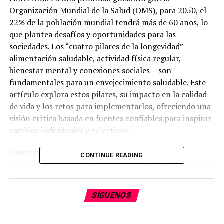
Organización Mundial de la Salud (OMS), para 2050, el
22% de la población mundial tendrá más de 60 años, lo
que plantea desafíos y oportunidades para las
sociedades. Los “cuatro pilares de la longevidad” —
alimentación saludable, actividad física regular,
bienestar mental y conexiones sociales— son
fundamentales para un envejecimiento saludable. Este
artículo explora estos pilares, su impacto en la calidad
de vida y los retos para implementarlos, ofreciendo una
visión crítica basada en fuentes confiables para inspirar
cambios individuales y colectivos.
Contexto y Antecedentes
CONTINUE READING
La longevidad, entendida como la capacidad de vivir una
vida larga y saludable, ha sido un tema de interés desde
hace siglos. Avances médicos, mejoras en la nutrición y
SÍGUENOS
mejores condiciones de vida han elevado la esperanza de
vida global de 31 años en el siglo XIX a más de 73 años