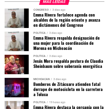
mayor esperanza de vida, según un estudio
MÁS LEÍDAS
publicado en
The Lancet
(2020). Sin embargo, el
CONGRESO
3 días ago
acceso a alimentos frescos y nutritivos sigue
Emma Rivera fortalece agenda con
siendo un desafío en países de ingresos bajos y
alcaldes de la región oriente y avanza
en dictámenes del Congreso
medianos, donde el 80% de las personas mayores
residirán para 2050. Además, las dietas
POLÍTICA
3 días ago
restrictivas en calorías, como las estudiadas en
Emma Rivera respalda designación de
una mujer para la coordinación de
ratas que activan el gen SIR2, han mostrado un
Morena en Michoacán
aumento de hasta el 40% en la longevidad, pero
su aplicación en humanos requiere más
POLÍTICA
3 días ago
investigación.
Jesús Mora respalda postura de Claudia
Sheinbaum sobre soberanía energética
Actividad Física Regular
El ejercicio moderado y sostenido es clave para
prevenir enfermedades y mantener la
MICHOACÁN
3 días ago
Bomberos de Zitácuaro atienden fatal
funcionalidad. Según el
Harvard Longevity
derrape de motocicleta en la carretera
Project
, la actividad física constante desde la
a Toluca
infancia predice una mayor longevidad, siempre
que no sea excesiva, ya que el
POLÍTICA
19 horas ago
Emma Rivera destaca la cercanía con la