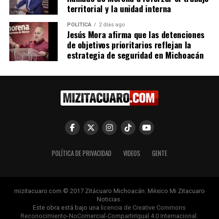
territorial y la unidad interna
POLÍTICA
2 días ago
Jesús Mora afirma que las detenciones
JJ Velasco
/ bitelia.com
de objetivos prioritarios reflejan la
estrategia de seguridad en Michoacán
Comparte con:
POLÍTICA DE PRIVACIDAD
VIDEOS
GENTE
Me gusta esto:
mizitacuaro.com © 2017 Zitácuaro Michoacán. México Mi Zitacuaro
Noticias.
Este obra está bajo una
licencia de Creative Commons
Reconocimiento-NoComercial-CompartirIgual 4.0 Internacional
.