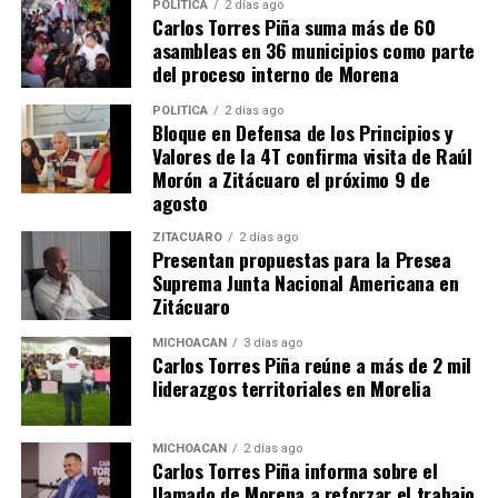
POLÍTICA
2 días ago
Carlos Torres Piña suma más de 60
asambleas en 36 municipios como parte
del proceso interno de Morena
POLÍTICA
2 días ago
Bloque en Defensa de los Principios y
Valores de la 4T confirma visita de Raúl
Morón a Zitácuaro el próximo 9 de
agosto
¿Y cuándo estará disponible este nuevo diseño de
Facebook?
La implantación del nuevo diseño de
ZITÁCUARO
2 días ago
Presentan propuestas para la Presea
Facebook será algo progresivo y no responderá a una
Suprema Junta Nacional Americana en
activación masiva, sino que poco a poco se irán
Zitácuaro
introduciendo los cambios (y de hecho, alguno ya
comienza a verse en el
feed
). Un cambio de diseño en el
MICHOACÁN
3 días ago
Carlos Torres Piña reúne a más de 2 mil
que se prima lo visual y que, a primera vista, parece muy
liderazgos territoriales en Morelia
agradable y podría dar bastante juego, por ejemplo,
para los administradores de páginas de Facebook. Por
MICHOACÁN
2 días ago
cierto, para los más interesados en este nuevo diseño, es
Carlos Torres Piña informa sobre el
posible apuntarse a la
lista de espera
.
llamado de Morena a reforzar el trabajo