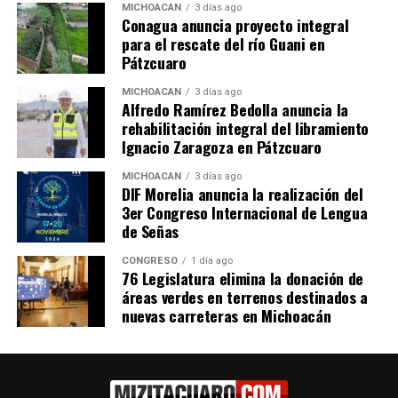
MICHOACÁN
3 días ago
Conagua anuncia proyecto integral
para el rescate del río Guani en
Pátzcuaro
MICHOACÁN
3 días ago
Alfredo Ramírez Bedolla anuncia la
rehabilitación integral del libramiento
Ignacio Zaragoza en Pátzcuaro
MICHOACÁN
3 días ago
​iPad Pro con M5: La Tablet Más
DIF Morelia anuncia la realización del
3er Congreso Internacional de Lengua
Potente se Vuelve Más Inteligente
de Señas
​El
iPad Pro
también recibe una importante
CONGRESO
1 día ago
76 Legislatura elimina la donación de
actualización de poder gracias al M5. Disponible en sus
áreas verdes en terrenos destinados a
tradicionales tamaños de 11 y 13 pulgadas, el dispositivo
nuevas carreteras en Michoacán
ahora es capaz de ejecutar modelos de lenguaje extenso
(LLMs) y tareas de IA generativa directamente en el
dispositivo con una fluidez notable. Según Apple, la
generación de imágenes por IA en aplicaciones como