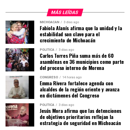
asegura que el rendimiento en tareas de IA es hasta 86
veces más rápido que los modelos basados en Intel.
MÁS LEÍDAS
La máquina cuenta con una pantalla Liquid Retina XDR
MICHOACÁN
3 días ago
Fabiola Alanís afirma que la unidad y la
y ofrece una autonomía de hasta 24 horas. Ya está
estabilidad son clave para el
disponible en preventa en México, con precios que
crecimiento de Michoacán
inician en los
$35,499 pesos
para el modelo con 16 GB
de memoria unificada y 512 GB de almacenamiento SSD.
POLÍTICA
3 días ago
Carlos Torres Piña suma más de 60
La venta oficial comenzará el 22 de octubre.
asambleas en 36 municipios como parte
del proceso interno de Morena
CONGRESO
14 horas ago
Emma Rivera fortalece agenda con
alcaldes de la región oriente y avanza
en dictámenes del Congreso
POLÍTICA
3 días ago
Jesús Mora afirma que las detenciones
de objetivos prioritarios reflejan la
estrategia de seguridad en Michoacán