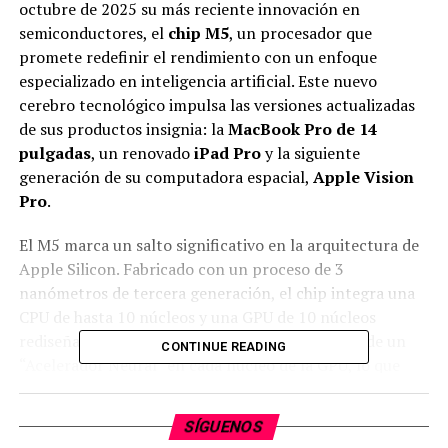
octubre de 2025 su más reciente innovación en
semiconductores, el
chip M5
, un procesador que
promete redefinir el rendimiento con un enfoque
especializado en inteligencia artificial. Este nuevo
cerebro tecnológico impulsa las versiones actualizadas
de sus productos insignia: la
MacBook Pro de 14
pulgadas
, un renovado
iPad Pro
y la siguiente
generación de su computadora espacial,
Apple Vision
Pro
.
​El M5 marca un salto significativo en la arquitectura de
Apple Silicon. Fabricado con un proceso de 3
nanómetros de tercera generación, el chip integra una
CPU de hasta 10 núcleos y una GPU de 10 núcleos
rediseñada. La principal novedad es la inclusión de un
CONTINUE READING
“Acelerador Neural” en cada núcleo de la GPU, lo que
multiplica el rendimiento en tareas de IA hasta 3.5 veces
en comparación con su predecesor, el M4.
SÍGUENOS