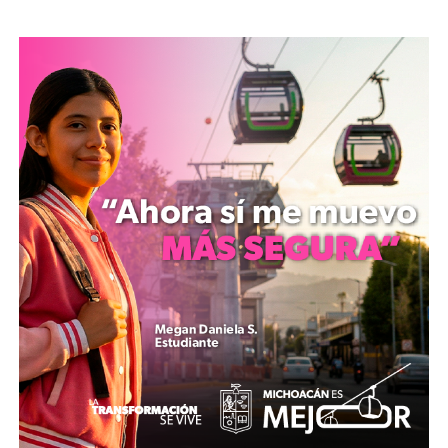
“El M5 representa el próximo gran avance para la
inteligencia artificial en nuestros productos”, declaró
Johny Srouji, vicepresidente senior de Tecnologías de
Hardware de Apple. “Este chip no solo ofrece un
impulso masivo en el rendimiento gráfico, sino que
redefine lo que es posible en flujos de trabajo
profesionales y creativos en toda nuestra línea de
productos”.
​MacBook Pro de 14″: Potencia IA
para Profesionales
​La nueva
MacBook Pro de 14 pulgadas
es la primera
en incorporar el chip M5 en su configuración base.
Manteniendo su aclamado diseño, el portátil ahora
promete una eficiencia y velocidad sin precedentes para
desarrolladores, creativos y analistas de datos. Apple