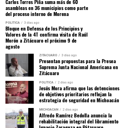
Carlos Torres Piña suma más de 60
asambleas en 36 municipios como parte
del proceso interno de Morena
Me gusta esto:
POLÍTICA
3 días ago
Bloque en Defensa de los Principios y
Valores de la 4T confirma visita de Raúl
Morón a Zitácuaro el próximo 9 de
agosto
RELATED TOPICS:
ARTICULO DESTACADO
ZITÁCUARO
3 días ago
UP NEXT
Presentan propuestas para la Presea
Entrega 76 Legislatura Medalla al Mérito Docente 2025
Suprema Junta Nacional Americana en
al doctor Rafael Lara Hernández
Zitácuaro
DON'T MISS
POLÍTICA
2 días ago
Movimiento Ciudadano Gana Terreno en Michoacán con
Jesús Mora afirma que las detenciones
Gira de Víctor Manríquez
de objetivos prioritarios reflejan la
estrategia de seguridad en Michoacán
MICHOACÁN
2 días ago
Alfredo Ramírez Bedolla anuncia la
rehabilitación integral del libramiento
Ignacio Zaragoza en Pátzcuaro