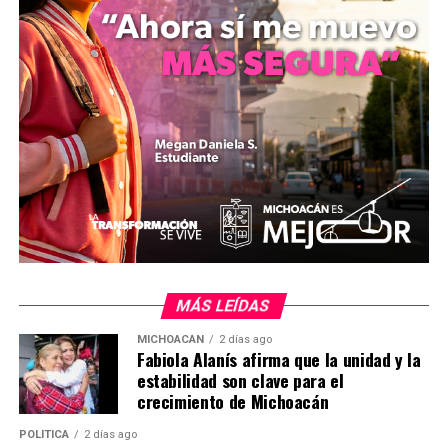
autoridades. La senadora enfatizó el compromiso del
Senado con la mejora de la calidad de vida de la
ciudadanía a través de una legislación responsable.
Con esta aprobación, México da un paso hacia la
modernización de su administración pública,
alineándose con las demandas de una sociedad que
busca mayor agilidad y claridad en sus interacciones con
el gobierno.
Comparte con:
MÁS LEÍDAS
MICHOACÁN
2 días ago
Fabiola Alanís afirma que la unidad y la
estabilidad son clave para el
crecimiento de Michoacán
POLÍTICA
2 días ago