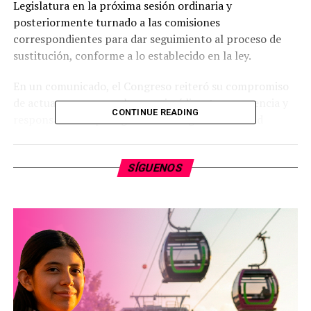
Legislatura en la próxima sesión ordinaria y
posteriormente turnado a las comisiones
correspondientes para dar seguimiento al proceso de
sustitución, conforme a lo establecido en la ley.
En un comunicado, el Congreso reiteró su compromiso
de actuar con apego al marco jurídico, transparencia y
CONTINUE READING
responsabilidad para garantizar la gobernabilidad
institucional. Destacó la importancia de la FGE como
órgano fundamental para la sociedad michoacana y
SÍGUENOS
aseguró que el proceso de relevo se realizará con rigor
legislativo para brindar certeza a la ciudadanía.
La Legislatura subrayó que priorizará la legitimidad en
este cambio institucional, el cual se desarrollará
mediante los mecanismos previstos en la normativa
estatal. El anuncio se produce en un contexto donde la
Fiscalía enfrenta el reto de mantener la estabilidad en
sus funciones durante la transición.