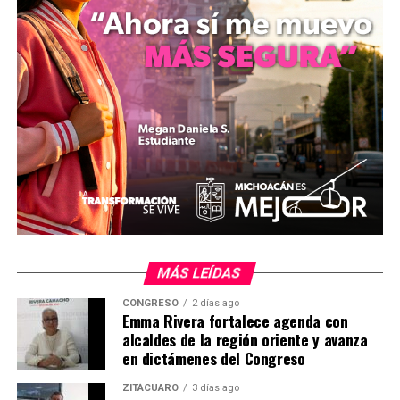
Comparte con:
Me gusta esto:
MÁS LEÍDAS
CONGRESO
2 días ago
Emma Rivera fortalece agenda con
alcaldes de la región oriente y avanza
en dictámenes del Congreso
Relacionado
ZITÁCUARO
3 días ago