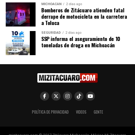
MICHOACÁN
2 días ago
18 agosto, 2022
Bomberos de Zitácuaro atienden fatal
En "Congreso"
derrape de motocicleta en la carretera
a Toluca
RELATED TOPICS:
ARTICULO DESTACADO
SEGURIDAD
2 días ago
SSP informa el aseguramiento de 10
UP NEXT
toneladas de droga en Michoacán
Víctor Manríquez reconoce labor del Fiscal Adrián López
Solís y llama a garantizar continuidad institucional en la
FGE
DON'T MISS
Diputada Belinda Iturbide propone declarar 17 de
octubre como Día de “Cuca” García en Michoacán
POLÍTICA DE PRIVACIDAD
VIDEOS
GENTE