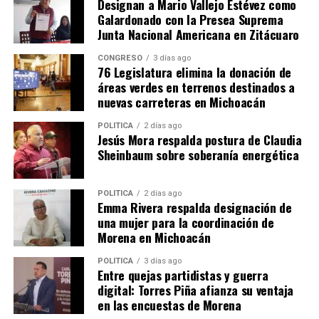
Designan a Mario Vallejo Estévez como
Obtiene FGE vinculación a
Galardonado con la Presea Suprema
proceso contra presunto
Junta Nacional Americana en Zitácuaro
responsable de ocasionar el
incendio de una bodega de
CONGRESO
3 días ago
calzado
76 Legislatura elimina la donación de
Obtiene FGE vinculación a
Participación ciudadana,
áreas verdes en terrenos destinados a
proceso contra presunto
indispensable en la
nuevas carreteras en Michoacán
responsable de ocasionar
construcción de acciones
el incendio de una bodega
para la procuración de
POLÍTICA
2 días ago
de calzado Durante el
Jesús Mora respalda postura de Claudia
justicia: Adrián López Solís
siniestro, una mujer fue
12 junio, 2023
14 junio, 2023
Sheinbaum sobre soberanía energética
canalizada a un hospital
En "Congreso"
En "Congreso"
para recibir atención
médica La Piedad,
POLÍTICA
2 días ago
Emma Rivera respalda designación de
Michoacán, a 12 de junio de
una mujer para la coordinación de
2023.- La Fiscalía General
Morena en Michoacán
del Estado de Michoacán
(FGE) obtuvo de…
Pide Reyes Galindo a la
POLÍTICA
3 días ago
Entre quejas partidistas y guerra
Fiscalía de Michoacán
digital: Torres Piña afianza su ventaja
informar sobre investigación
en las encuestas de Morena
del tema software en el
Congreso