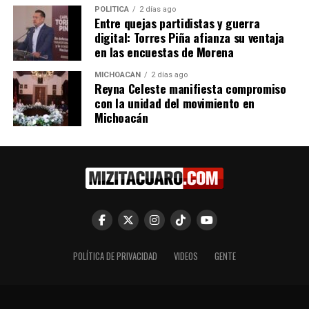
al Código Electoral
las reformas que se
POLÍTICA
2 días ago
Entre quejas partidistas y guerra
30 mayo, 2017
proponen al Código Electoral.
digital: Torres Piña afianza su ventaja
En "Política"
1 junio, 2023
En "Política"
en las encuestas de Morena
MICHOACÁN
2 días ago
Reyna Celeste manifiesta compromiso
con la unidad del movimiento en
Michoacán
Con buena afluencia se
realizan elecciones del PRD
en Zitácuaro
7 septiembre, 2014
En "Zitácuaro"
RELATED TOPICS:
POLÍTICA DE PRIVACIDAD
VIDEOS
GENTE
UP NEXT
Baltazar Gaona García presenta aplicación de seguridad
para mujeres en el Congreso de Michoacán