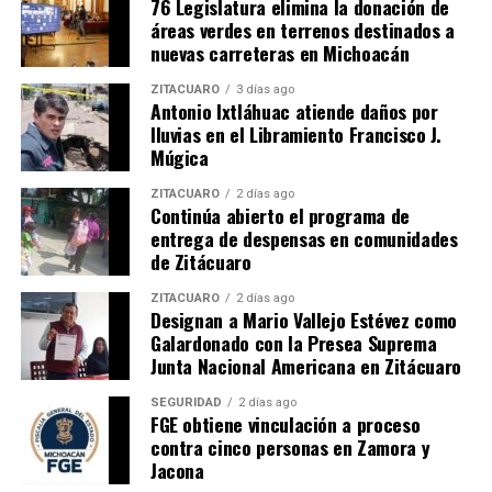
76 Legislatura elimina la donación de
áreas verdes en terrenos destinados a
nuevas carreteras en Michoacán
ZITÁCUARO
3 días ago
Antonio Ixtláhuac atiende daños por
lluvias en el Libramiento Francisco J.
Múgica
Me gusta esto:
ZITÁCUARO
2 días ago
Continúa abierto el programa de
entrega de despensas en comunidades
de Zitácuaro
ZITÁCUARO
2 días ago
Designan a Mario Vallejo Estévez como
Galardonado con la Presea Suprema
Relacionado
Junta Nacional Americana en Zitácuaro
SEGURIDAD
2 días ago
FGE obtiene vinculación a proceso
contra cinco personas en Zamora y
Jacona
Aprueba Congreso reforma
PRD Michoacán en contra de