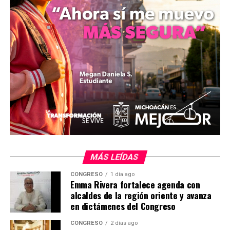
Según lo estipulado en el artículo 72, de confirmarse la
nulidad bajo estos supuestos, se deberá convocar a una
elección extraordinaria. En este nuevo proceso no podrá
participar la persona que haya sido sancionada y las
autoridades deberán disponer de medidas de seguridad
para la reposición del ejercicio democrático.
Finalmente, el ordenamiento indica que el Tribunal
Electoral será el encargado de valorar el contexto de
violencia y la posible injerencia de factores externos,
con el objetivo de evitar que la nulidad de la elección sea
utilizada de manera indebida.
MÁS LEÍDAS
mizitacuaro
CONGRESO
1 día ago
Emma Rivera fortalece agenda con
alcaldes de la región oriente y avanza
Comparte con:
en dictámenes del Congreso
CONGRESO
2 días ago