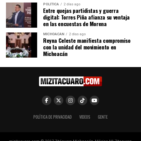
POLÍTICA
2 días ago
Entre quejas partidistas y guerra
digital: Torres Piña afianza su ventaja
3 panistas aspiran la alcaldía
en las encuestas de Morena
de Zitácuaro
7 enero, 2015
MICHOACÁN
2 días ago
En "Elecciones Michoacán
Reyna Celeste manifiesta compromiso
2015"
con la unidad del movimiento en
Michoacán
RELATED TOPICS:
UP NEXT
Congreso de Michoacán aprueba ajustes al Plan Anual
de Fiscalización 2025
DON'T MISS
Debaten reformas a la Ley de Derechos Humanos en foro
regional de Ario de Rosales
POLÍTICA DE PRIVACIDAD
VIDEOS
GENTE