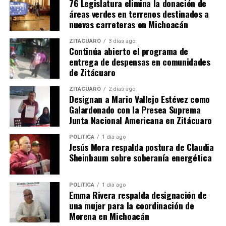
76 Legislatura elimina la donación de
áreas verdes en terrenos destinados a
nuevas carreteras en Michoacán
ZITÁCUARO
3 días ago
Continúa abierto el programa de
entrega de despensas en comunidades
Relacionado
de Zitácuaro
ZITÁCUARO
2 días ago
Designan a Mario Vallejo Estévez como
Galardonado con la Presea Suprema
Junta Nacional Americana en Zitácuaro
Celebra Alma Mireya
Michoacán listo para un
POLÍTICA
1 día ago
González aprobación de
proceso electoral apegado al
Jesús Mora respalda postura de Claudia
reforma que garantiza
Estado de Derecho; Erendira
Sheinbaum sobre soberanía energética
paridad de género en
Isauro
candidaturas
11 septiembre, 2023
En "Congreso"
6 abril, 2017
POLÍTICA
1 día ago
En "Política"
Emma Rivera respalda designación de
una mujer para la coordinación de
Morena en Michoacán