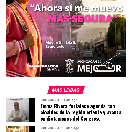
electorales designadas por el Consejo General del IEM,
mientras que la Secretaría Técnica quedará a cargo de la
persona titular de la Secretaría Ejecutiva de dicha
institución.
MiZitácuaro
Comparte con:
MÁS LEÍDAS
CONGRESO
1 día ago
Emma Rivera fortalece agenda con
alcaldes de la región oriente y avanza
en dictámenes del Congreso
Me gusta esto:
CONGRESO
2 días ago