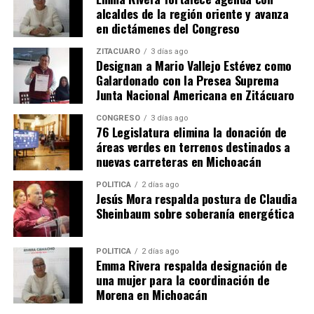
alcaldes de la región oriente y avanza
en dictámenes del Congreso
ZITÁCUARO
3 días ago
Designan a Mario Vallejo Estévez como
Galardonado con la Presea Suprema
Junta Nacional Americana en Zitácuaro
Me gusta esto:
CONGRESO
3 días ago
76 Legislatura elimina la donación de
áreas verdes en terrenos destinados a
nuevas carreteras en Michoacán
POLÍTICA
2 días ago
Jesús Mora respalda postura de Claudia
Relacionado
Sheinbaum sobre soberanía energética
POLÍTICA
2 días ago
Emma Rivera respalda designación de
una mujer para la coordinación de
Con acompañamiento
Congreso de Michoacán
Morena en Michoacán
legislativo, la inversión
blinda finanzas públicas con