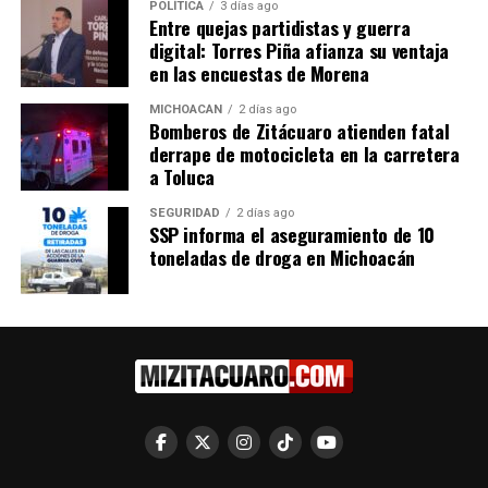
federal para el puerto de
reforma “No más deuda”:
POLÍTICA
3 días ago
Entre quejas partidistas y guerra
Lázaro Cárdenas fortalecerá
Octavio Ocampo
digital: Torres Piña afianza su ventaja
economía de Michoacán:
17 febrero, 2026
En "Congreso"
en las encuestas de Morena
Octavio Ocampo
24 julio, 2025
En "Congreso"
MICHOACÁN
2 días ago
Bomberos de Zitácuaro atienden fatal
derrape de motocicleta en la carretera
a Toluca
SEGURIDAD
2 días ago
SSP informa el aseguramiento de 10
toneladas de droga en Michoacán
Octavio Ocampo respalda
estrategia contra la
extorsión y pide coordinación
institucional en Michoacán
30 julio, 2026
En "Congreso"
RELATED TOPICS:
UP NEXT