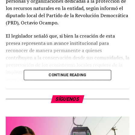
personas y organizaciones dedicadas a la protección de
los recursos naturales en la entidad, según informó el
diputado local del Partido de la Revolución Democrática
(PRD), Octavio Ocampo.
El legislador señaló que, si bien la creación de esta
presea representa un avance institucional para
reconocer de manera permanente a quienes
contribuyen a la conservación desde sus comunidades, la
preservación de los ecosistemas locales requiere de la
implementación de políticas públicas, inversión
CONTINUE READING
económica y acompañamiento por parte de las
autoridades.
SÍGUENOS
Octavio Ocampo explicó que el galardón busca poner en
el centro de la discusión pública una labor que
frecuentemente se realiza de forma aislada, a pesar de
tener un impacto directo en la sustentabilidad de la
región. El diputado recordó que la entidad alberga áreas