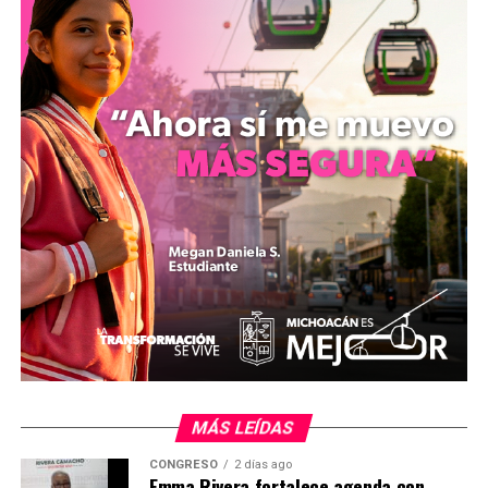
naturales de relevancia nacional, tales como la Reserva
de la Biosfera de la Mariposa Monarca, zonas forestales
y cuerpos de agua entre los que se encuentran los lagos
de Pátzcuaro, Zirahuén y Cuitzeo.
Finalmente, el representante legislativo afirmó que la
instauración de este reconocimiento tiene como
objetivo fortalecer la cultura ecológica y generar
conciencia sobre la importancia de preservar los
recursos que sostienen el desarrollo y la economía de
las comunidades michoacanas.
mizitacuaro
Comparte con:
MÁS LEÍDAS
CONGRESO
2 días ago
Emma Rivera fortalece agenda con