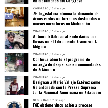
en dictámenes del Congreso
CONGRESO
2 días ago
76 Legislatura elimina la donación de
Me gusta esto:
áreas verdes en terrenos destinados a
nuevas carreteras en Michoacán
ZITÁCUARO
3 días ago
Antonio Ixtláhuac atiende daños por
lluvias en el Libramiento Francisco J.
Múgica
Relacionado
ZITÁCUARO
2 días ago
Continúa abierto el programa de
entrega de despensas en comunidades
de Zitácuaro
ZITÁCUARO
2 días ago
Designan a Mario Vallejo Estévez como
Toño Carreño Celebra la
Todos debemos
Galardonado con la Presea Suprema
Despenalización del Aborto
involucrarnos en la
Junta Nacional Americana en Zitácuaro
en Michoacán
preservación y cuidado del
11 octubre, 2024
agua: Toño Carreño
SEGURIDAD
2 días ago
En "Política"
22 abril, 2023
FGE obtiene vinculación a proceso