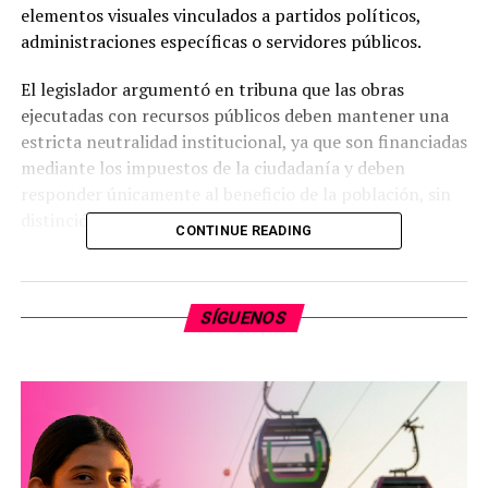
elementos visuales vinculados a partidos políticos,
administraciones específicas o servidores públicos.
El legislador argumentó en tribuna que las obras
ejecutadas con recursos públicos deben mantener una
estricta neutralidad institucional, ya que son financiadas
mediante los impuestos de la ciudadanía y deben
responder únicamente al beneficio de la población, sin
distinción de ideologías políticas.
CONTINUE READING
Durante su exposición, Toño Carreño Sosa señaló que el
uso de cromáticas e identidades partidistas en escuelas,
SÍGUENOS
clínicas y puentes se ha normalizado de manera errónea.
Bajo su perspectiva, esta práctica fomenta la promoción
electoral indirecta y genera un gasto innecesario al
cambiar la identidad visual de los bienes públicos con
cada transición de gobierno.
La propuesta formal busca que los bienes e