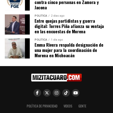
En "Política"
contra cinco personas en Zamora y
Jacona
POLÍTICA
2 días ago
Entre quejas partidistas y guerra
digital: Torres Piña afianza su ventaja
en las encuestas de Morena
Es tiempo de que se cambie
la estrategia de seguridad:
POLÍTICA
1 día ago
Emma Rivera respalda designación de
Toño Carreño
una mujer para la coordinación de
24 abril, 2023
Morena en Michoacán
En "Política"
RELATED TOPICS:
UP NEXT
Hasta el 25 de julio la recepción de proyectos para el
Parlamento Juvenil, informa Grecia Aguilar
DON'T MISS
Presentan iniciativa de ley para formalizar la
POLÍTICA DE PRIVACIDAD
VIDEOS
GENTE
organización permanente de la Expo Feria Michoacán