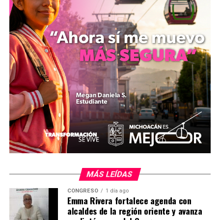
infraestructura del estado queden blindados contra el
uso de elementos de difusión política. Según el
diputado, la eliminación de estas prácticas permitiría
reorientar los recursos económicos que actualmente se
destinan al cambio de pintura e imagen institucional
hacia rubros prioritarios como el mantenimiento de
vialidades, luminarias, seguridad y el abastecimiento de
medicamentos.
mizitacuaro
Comparte con:
MÁS LEÍDAS
CONGRESO
1 día ago
Emma Rivera fortalece agenda con
alcaldes de la región oriente y avanza