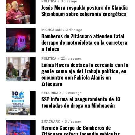
POLÍTICA
3 días ago
Jesús Mora respalda postura de Claudia
Sheinbaum sobre soberanía energética
Comparte con:
MICHOACÁN
3 días ago
Bomberos de Zitácuaro atienden fatal
derrape de motocicleta en la carretera
a Toluca
POLÍTICA
22 horas ago
Emma Rivera destaca la cercanía con la
gente como eje del trabajo político, en
encuentro con Fabiola Alanís en
Zitácuaro
SEGURIDAD
2 días ago
Me gusta esto:
SSP informa el aseguramiento de 10
toneladas de droga en Michoacán
ZITÁCUARO
3 días ago
Heroico Cuerpo de Bomberos de
Zitácuaro sofoca incendio vehicular