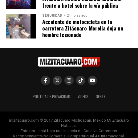
frente a hotel sobre la vía pública
Relacionado
SEGURIDAD
24 horas ago
Accidente de motocicleta en la
carretera Zitácuaro-Morelia deja un
hombre lesionado
Inician pruebas
Concluyen con éxito pruebas
experimentales de vacuna
en humanos de una nueva
para ébola en Malí
vacuna contra el sida
10 octubre, 2014
9 julio, 2018
En "Internacionales"
En "Ciencia"
POLÍTICA DE PRIVACIDAD
VIDEOS
GENTE
Ensayan en humanos
vacuna contra el ébola
mizitacuaro.com © 2017 Zitácuaro Michoacán. México Mi Zitacuaro
creada por Johnson &
Noticias.
Johnson
Este obra está bajo una
licencia de Creative Commons
Reconocimiento-NoComercial-CompartirIgual 4.0 Internacional
.
6 enero, 2015