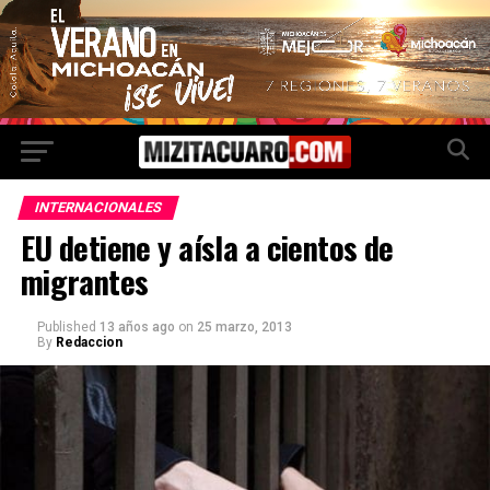
INTERNACIONALES
EU detiene y aísla a cientos de
migrantes
Published
13 años ago
on
25 marzo, 2013
By
Redaccion