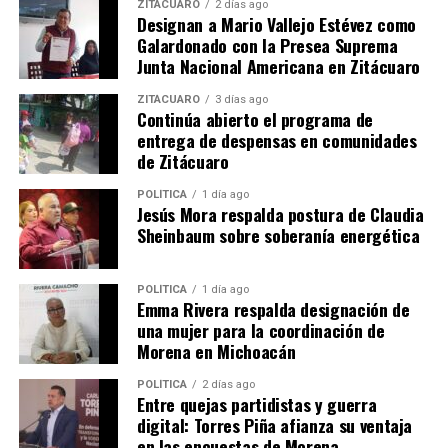
ZITÁCUARO
2 días ago
Designan a Mario Vallejo Estévez como
Según el periódico, Estados Unidos es criticado dentro y
Galardonado con la Presea Suprema
fuera del país por utilizar el confinamiento en solitario
Junta Nacional Americana en Zitácuaro
en sus prisiones más de lo que lo hace cualquier otra
nación democrática del mundo. Aunque el ICE coloca
ZITÁCUARO
3 días ago
Continúa abierto el programa de
sólo a uno por ciento de sus migrantes encarcelados en
entrega de despensas en comunidades
solitario, la práctica es alarmante porque los detenidos
de Zitácuaro
son retenidos bajo cargos civiles, no criminales y, en esas
condiciones no se supone que sean castigados, sino
POLÍTICA
1 día ago
Jesús Mora respalda postura de Claudia
confinados para garantizar que estén en sus audiencias
Sheinbaum sobre soberanía energética
administrativas.
Fuentes: La Cronica / notisistema.com
POLÍTICA
1 día ago
Emma Rivera respalda designación de
una mujer para la coordinación de
Morena en Michoacán
Comparte con:
POLÍTICA
2 días ago
Entre quejas partidistas y guerra
digital: Torres Piña afianza su ventaja
en las encuestas de Morena