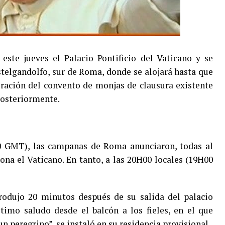
ste jueves el Palacio Pontificio del Vaticano y se
astelgandolfo, sur de Roma, donde se alojará hasta que
uración del convento de monjas de clausura existente
posteriormente.
0 GMT), las campanas de Roma anunciaron, todas al
na el Vaticano. En tanto, a las 20H00 locales (19H00
rodujo 20 minutos después de su salida del palacio
último saludo desde el balcón a los fieles, en el que
un peregrino”, se instaló en su residencia provisional.