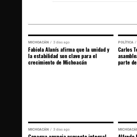
MICHOACÁN
3 días ago
POLÍTICA
Fabiola Alanís afirma que la unidad y
Carlos T
la estabilidad son clave para el
asamble
crecimiento de Michoacán
parte de
MICHOACÁN
3 días ago
MICHOACÁ
Conagua anuncia proyecto integral
Alfredo 