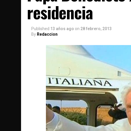
residencia
Published
13 años ago
on
28 febrero, 2013
By
Redaccion