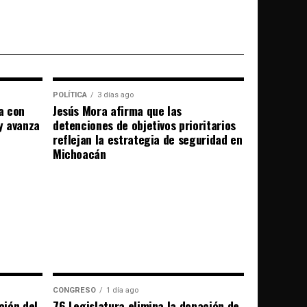
POLÍTICA
3 días ago
a con
Jesús Mora afirma que las
 y avanza
detenciones de objetivos prioritarios
reflejan la estrategia de seguridad en
Michoacán
CONGRESO
1 día ago
ción del
76 Legislatura elimina la donación de