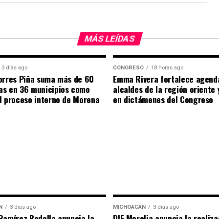
MÁS LEÍDAS
3 días ago
CONGRESO
18 horas ago
orres Piña suma más de 60
Emma Rivera fortalece agend
as en 36 municipios como
alcaldes de la región oriente
l proceso interno de Morena
en dictámenes del Congreso
N
3 días ago
MICHOACÁN
3 días ago
Ramírez Bedolla anuncia la
DIF Morelia anuncia la realiza