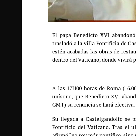
El papa Benedicto XVI abandonó e
trasladó a la villa Pontificia de C
estén acabadas las obras de resta
dentro del Vaticano, donde vivirá 
A las 17H00 horas de Roma (16.0
unísono, que Benedicto XVI abando
GMT) su renuncia se hará efectiva.
Su llegada a Castelgandolfo se p
Pontificio del Vaticano. Tras el 
afirmó “no soy más pontífice, sino 