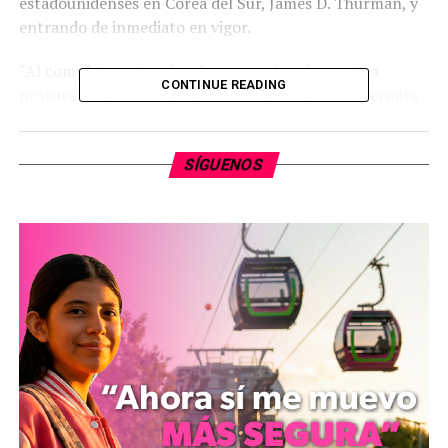
estadounidenses en Corea del Sur, James D. Thurman, y
entrando de inmediato en vigor.
“Al completar este plan, hemos mejorado nuestra
CONTINUE READING
postura conjunta de preparación para que nos permita
responder de manera inmediata y decisiva a cualquier
provocación de Corea del Norte”, declaró el Comando de
SÍGUENOS
Fuerzas Conjuntas de los dos aliados en un comunicado.
“El plan completado incluye los procedimientos de
consulta y acción para permitir una repuesta conjunta
fuerte y decisiva de la República de Corea y EE.UU. a las
provocaciones y las amenazas de Corea del Norte.”
El general Jung advirtió que ahora Washington y Seúl
“están dispuestos a tomar represalias con severidad a
las provocaciones de Corea del Norte”.
Según el nuevo plan, los militares de Corea del Sur van a
desempeñar un papel más activo en la toma de las