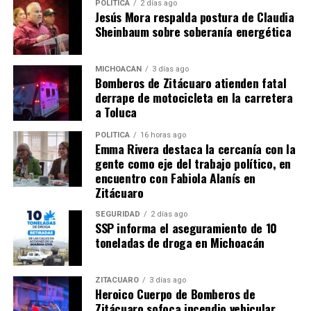
POLÍTICA
2 días ago
Jesús Mora respalda postura de Claudia
estos bombarderos estratégicos sobrevuelen la
Sheinbaum sobre soberanía energética
península de nuevo.
Corea del Norte sostiene que Washington y Seúl están
MICHOACÁN
3 días ago
ostentando su poderío militar en violación del
Bomberos de Zitácuaro atienden fatal
derrape de motocicleta en la carretera
armisticio que puso el fin a la Guerra de Corea de 1950-
a Toluca
1953.
POLÍTICA
16 horas ago
Por esta razón, así como por las nuevas sanciones de la
Emma Rivera destaca la cercanía con la
ONU, el Gobierno norcoreano confirmó a principios de
gente como eje del trabajo político, en
encuentro con Fabiola Alanís en
mes que ya no se siente obligado a cumplir la tregua.
Zitácuaro
RT
SEGURIDAD
2 días ago
SSP informa el aseguramiento de 10
toneladas de droga en Michoacán
Comparte con:
ZITÁCUARO
3 días ago
Heroico Cuerpo de Bomberos de
Zitácuaro sofoca incendio vehicular