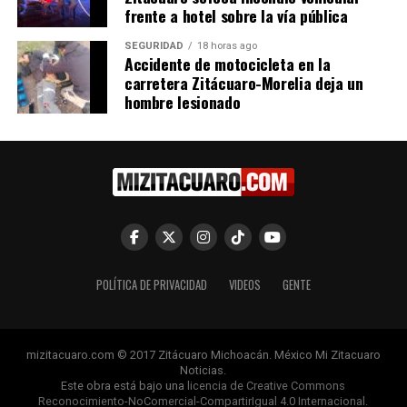
frente a hotel sobre la vía pública
SEGURIDAD
18 horas ago
Accidente de motocicleta en la
carretera Zitácuaro-Morelia deja un
hombre lesionado
Me gusta esto:
Relacionado
POLÍTICA DE PRIVACIDAD
VIDEOS
GENTE
mizitacuaro.com © 2017 Zitácuaro Michoacán. México Mi Zitacuaro
Noticias.
Este obra está bajo una
licencia de Creative Commons
Corea del Norte denuncia
Corea del Norte lanzará un
Reconocimiento-NoComercial-CompartirIgual 4.0 Internacional
.
que EE.UU. prepara
ataque nuclear contra el