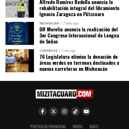
Alfredo Ramírez Bedolla anuncia la
Me gusta esto:
rehabilitación integral del libramiento
Ignacio Zaragoza en Pátzcuaro
MICHOACÁN
2 días ago
DIF Morelia anuncia la realización del
3er Congreso Internacional de Lengua
de Señas
Relacionado
CONGRESO
1 día ago
76 Legislatura elimina la donación de
áreas verdes en terrenos destinados a
nuevas carreteras en Michoacán
Diputada Belinda Iturbide
75 Legislatura rinde
propone declarar 17 de
homenaje a María del
octubre como Día de “Cuca”
Refugio García Martínez;
García en Michoacán
inscribe su nombre en letras
7 julio, 2025
de oro
En "Congreso"
17 octubre, 2022
En "Michoacán"
POLÍTICA DE PRIVACIDAD
VIDEOS
GENTE