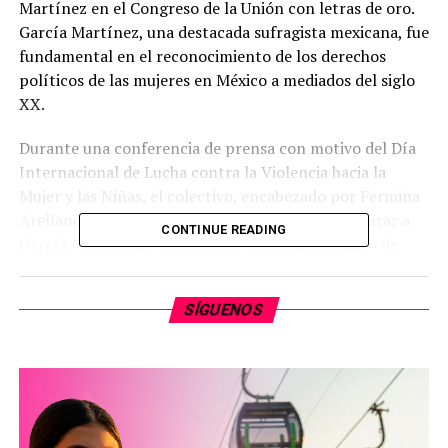
Martínez en el Congreso de la Unión con letras de oro.
García Martínez, una destacada sufragista mexicana, fue
fundamental en el reconocimiento de los derechos
políticos de las mujeres en México a mediados del siglo
XX.
Durante una conferencia de prensa con motivo del Día
Internacional de Lucha contra la Violencia hacia la
Mujer y las Niñas, el colectivo, encabezado por Fermina
Arellano Mantero, destacó la importancia de honrar a
CONTINUE READING
García Martínez, cuyo nombre ya adorna el muro de
honor del Congreso de Michoacán. La sufragista logró
que, gracias al decreto del 17 de octubre de 1953,
SÍGUENOS
durante el mandato del presidente Adolfo Ruiz Cortines,
las mujeres pudieran votar y ser electas para cargos
públicos.
Arellano Mantero recordó cómo, gracias a una iniciativa
de la exdiputada María de la Luz Núñez Ramos, el