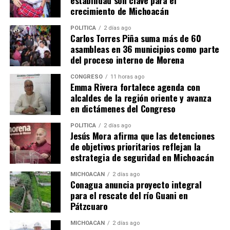
Arellano compartió su experiencia personal de agresión,
crecimiento de Michoacán
subrayando la necesidad de justicia y el impacto de su
activismo feminista.
POLÍTICA
2 días ago
Carlos Torres Piña suma más de 60
asambleas en 36 municipios como parte
El colectivo “Leonas de la Corregidora” continúa su
del proceso interno de Morena
lucha por el reconocimiento y la protección de los
derechos de las mujeres, tanto a nivel local como
CONGRESO
11 horas ago
Emma Rivera fortalece agenda con
nacional.
alcaldes de la región oriente y avanza
en dictámenes del Congreso
POLÍTICA
2 días ago
Comparte con:
Jesús Mora afirma que las detenciones
de objetivos prioritarios reflejan la
estrategia de seguridad en Michoacán
MICHOACÁN
2 días ago
Conagua anuncia proyecto integral
para el rescate del río Guani en
Pátzcuaro
MICHOACÁN
2 días ago