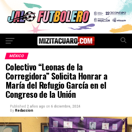
MÉXICO
Colectivo “Leonas de la
Corregidora” Solicita Honrar a
María del Refugio García en el
Congreso de la Unión
Published
2 años ago
on
6 diciembre, 2024
By
Redaccion