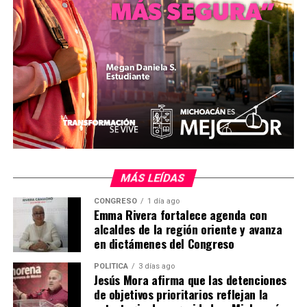
“El senador McCain y el presidente Peña Nieto
coincidieron en la necesidad de que ambos países
trabajen juntos para tener una frontera cada vez más
segura y eficiente”, agrega el comunicado de la
Presidencia mexicana.
También expresaron sus deseos de
estrechar los
vínculos e
ntre México y el estado de
Arizona
, al que
representa el senador McCain, donde se han reforzado
las leyes migratorias que, entre otras medidas,
criminalizan el transporte de inmigrantes ilegales.
MÁS LEÍDAS
Peña Nieto, sin aludir a estas medidas, destacó que “
un
CONGRESO
1 día ago
ambiente político más favorable
” en Arizona
Emma Rivera fortalece agenda con
“permitiría alcanzar el pleno potencial que existe en
alcaldes de la región oriente y avanza
en dictámenes del Congreso
comercio, inversión y turismo, si bien el mercado
mexicano es ya el principal destino internacional de los
POLÍTICA
3 días ago
productos de ese estado”.
Jesús Mora afirma que las detenciones
de objetivos prioritarios reflejan la
La Presidencia mexicana indicó que, en la reunión,