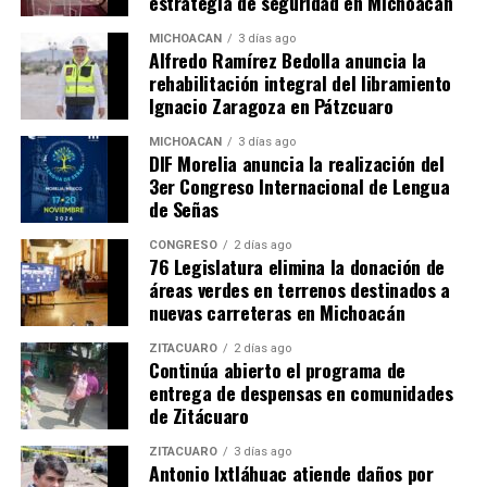
estrategia de seguridad en Michoacán
McCain expresó su apoyo a “los
esfuerzos en materia
MICHOACÁN
3 días ago
de seguridad
del nuevo Gobierno de México y subrayó
Alfredo Ramírez Bedolla anuncia la
que la cooperación bilateral debiera mantenerse sobre
rehabilitación integral del libramiento
la base de la responsabilidad compartida”.
Ignacio Zaragoza en Pátzcuaro
MICHOACÁN
3 días ago
En febrero del año pasado, unas
declaraciones de
DIF Morelia anuncia la realización del
McCain
sobre la lucha contra el narcotráfico en
3er Congreso Internacional de Lengua
México
desataron una polémica
en este país porque
de Señas
puso en duda el compromiso de “al menos un candidato”
CONGRESO
2 días ago
presidencial, al que no identificó.
76 Legislatura elimina la donación de
áreas verdes en terrenos destinados a
Para entonces ya estaba participando en la campaña
nuevas carreteras en Michoacán
electoral el propio Peña Nieto, que venció en los
ZITÁCUARO
2 días ago
comicios del 1 de julio pasado, imponiéndose al
Continúa abierto el programa de
izquierdista Andrés Manuel López Obrador y a la
entrega de despensas en comunidades
conservadora Josefina Vázquez Mota.
de Zitácuaro
En una audiencia del Comité de las Fuerzas Armadas del
ZITÁCUARO
3 días ago
Antonio Ixtláhuac atiende daños por
Senado, McCain le
pidió al Director Nacional de