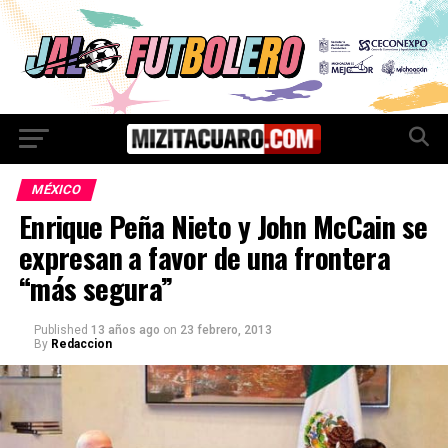
MÉXICO
Enrique Peña Nieto y John McCain se
expresan a favor de una frontera
“más segura”
Published
13 años ago
on
23 febrero, 2013
By
Redaccion