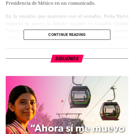
Presidencia de México en un comunicado.
En la reunión que mantuvo con el senador, Peña Nieto
expresó su apoyo al debate surgido en Estados Unidos
“sobre
una reforma migratoria integral”
en la nación
CONTINUE READING
vecina y destacó “la determinación” del presidente
Barack Obama “para impulsar esta agenda”.
En Estados Unidos hay unos
doce millones de
SÍGUENOS
personas de origen mexicano
, la mitad de ellos sin
residencia legal.
Peña Nieto destacó a McCain los beneficios que reporta
a ambos países “una
discusión informada de las
muchas dimensiones
” sobre el tema de la migración,
“entre ellas los vínculos familiares que cruzan la
frontera y las implicaciones positivas para la
competitividad regional”.