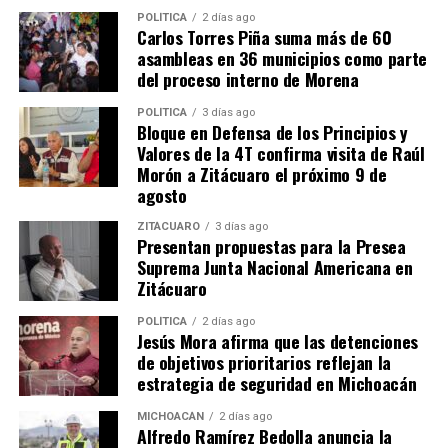
de investigación de la institución, descartando que los
POLÍTICA
2 días ago
requerimientos ministeriales respondan a intereses o
Carlos Torres Piña suma más de 60
motivaciones de índole política.
asambleas en 36 municipios como parte
del proceso interno de Morena
​A través de un pronunciamiento emitido en sus canales
POLÍTICA
3 días ago
oficiales de comunicación tras recibir el citatorio, Rubén
Bloque en Defensa de los Principios y
Rocha Moya manifestó que atenderá de manera
Valores de la 4T confirma visita de Raúl
presencial el llamado de la representación social federal
Morón a Zitácuaro el próximo 9 de
para el desahogo de las investigaciones. Por su parte, la
agosto
presidenta de la República, Claudia Sheinbaum Pardo,
ZITÁCUARO
3 días ago
señaló de manera institucional que el Gobierno de
Presentan propuestas para la Presea
México actúa bajo el principio del debido proceso y que
Suprema Junta Nacional Americana en
Zitácuaro
se ha solicitado formalmente a las autoridades de
Estados Unidos la presentación de las evidencias
POLÍTICA
2 días ago
correspondientes antes de determinar cualquier
Jesús Mora afirma que las detenciones
procedencia de orden judicial o de extradición.
de objetivos prioritarios reflejan la
estrategia de seguridad en Michoacán
​Firma: [mizitacuaro]
MICHOACÁN
2 días ago
Alfredo Ramírez Bedolla anuncia la
Fuentes verificables utilizadas: