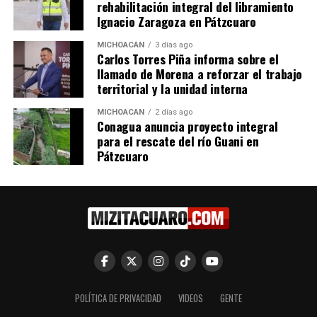
rehabilitación integral del libramiento
Ignacio Zaragoza en Pátzcuaro
El Economista – FGR cita a Rubén Rocha Moya a
MICHOACÁN
3 días ago
declarar por acusaciones de narcotráfico de
Carlos Torres Piña informa sobre el
Estados Unidos
llamado de Morena a reforzar el trabajo
territorial y la unidad interna
El Sol de México – FGR cita a los 10 acusados por
MICHOACÁN
2 días ago
Estados Unidos a declarar
Conagua anuncia proyecto integral
para el rescate del río Guani en
Revista Proceso – Rocha Moya acudirá a declarar
Pátzcuaro
ante la FGR por acusación de EU de presuntos
vínculos con el narco
Expansión Política – Rubén Rocha ante citatorio
de FGR por acusaciones de EU
LatinUS – Rubén Rocha Moya reaparece tras más
de 20 días; dice que comparecerá ante la FGR
POLÍTICA DE PRIVACIDAD
VIDEOS
GENTE