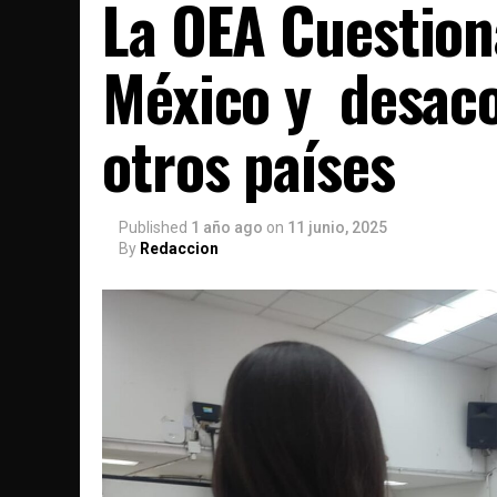
La OEA Cuestiona
México y desaco
otros países
Published
1 año ago
on
11 junio, 2025
By
Redaccion