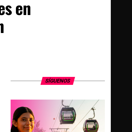
es en
n
SÍGUENOS