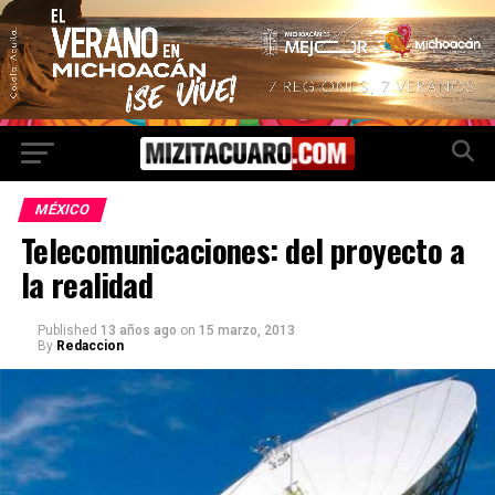
MÉXICO
Telecomunicaciones: del proyecto a
la realidad
Published
13 años ago
on
15 marzo, 2013
By
Redaccion