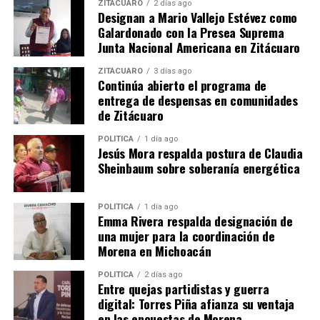
competitivo, plural y diverso”.
ZITÁCUARO
2 días ago
Designan a Mario Vallejo Estévez como
Galardonado con la Presea Suprema
Se congratula la Amedi de la desincorporación de
Junta Nacional Americana en Zitácuaro
activos de operadores predominantes que concentren
más del 50 por ciento del mercado.
ZITÁCUARO
3 días ago
Continúa abierto el programa de
entrega de despensas en comunidades
Pero sabemos que el asunto no es tan sencillo, porque
de Zitácuaro
del proyecto elaborado por los miembros del Pacto por
México a la aprobación por los congresos estatales y
POLÍTICA
1 día ago
Jesús Mora respalda postura de Claudia
nacional hay que pasar varias aduanas, no muy sencillas
Sheinbaum sobre soberanía energética
ya que esos poderes fácticos tienen peso en todos lados.
Y no darán su brazo a torcer fácilmente, aunque la
mayoría festeje el asunto.
POLÍTICA
1 día ago
Emma Rivera respalda designación de
una mujer para la coordinación de
Además, en los reglamentos se pueden colar muchas
Morena en Michoacán
interpretaciones que desvirtúen el sentido esencial de lo
planteado. Eso es lo que ocurre en nuestro país
POLÍTICA
2 días ago
Entre quejas partidistas y guerra
frecuentemente. Ejemplos hay a montones y nadie se
digital: Torres Piña afianza su ventaja
espanta del asunto.
en las encuestas de Morena