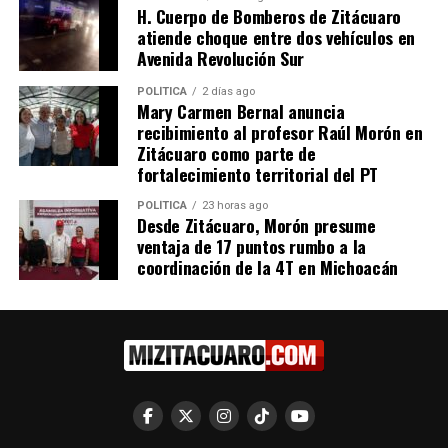
H. Cuerpo de Bomberos de Zitácuaro
atiende choque entre dos vehículos en
Avenida Revolución Sur
POLÍTICA
2 días ago
Mary Carmen Bernal anuncia
recibimiento al profesor Raúl Morón en
Relacionado
Zitácuaro como parte de
fortalecimiento territorial del PT
POLÍTICA
23 horas ago
Desde Zitácuaro, Morón presume
ventaja de 17 puntos rumbo a la
Convenio con Asipona
Significativa Inversión en
coordinación de la 4T en Michoacán
detona inversión de 5 mil
Infraestructura Transforma
mdp en infraestructura:
Uruapan durante Gobierno
Bedolla
de Bedolla
30 noviembre, 2022
26 septiembre, 2024
En "Michoacán"
En "Michoacán"