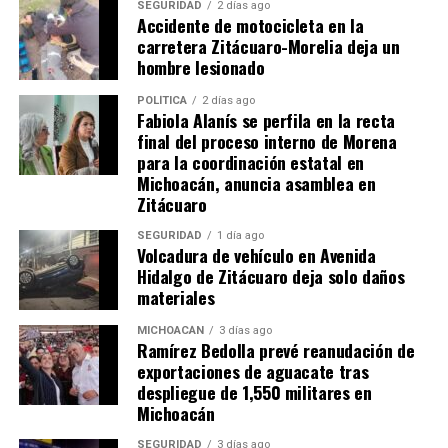
SEGURIDAD
2 días ago
Accidente de motocicleta en la
carretera Zitácuaro-Morelia deja un
hombre lesionado
POLÍTICA
2 días ago
Fabiola Alanís se perfila en la recta
mizitacuaro
final del proceso interno de Morena
para la coordinación estatal en
Michoacán, anuncia asamblea en
Zitácuaro
Comparte con:
SEGURIDAD
1 día ago
Volcadura de vehículo en Avenida
Hidalgo de Zitácuaro deja solo daños
materiales
MICHOACÁN
3 días ago
Ramírez Bedolla prevé reanudación de
exportaciones de aguacate tras
despliegue de 1,550 militares en
Michoacán
Me gusta esto:
SEGURIDAD
3 días ago